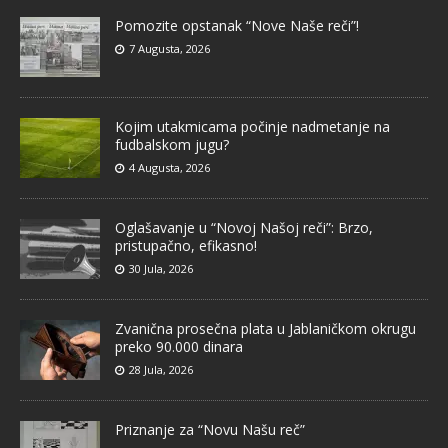
Pomozite opstanak “Nove Naše reči”!
7 Augusta, 2026
Kojim utakmicama počinje nadmetanje na
fudbalskom jugu?
4 Augusta, 2026
Oglašavanje u “Novoj Našoj reči”: Brzo,
pristupačno, efikasno!
30 Jula, 2026
Zvanična prosečna plata u Jablaničkom okrugu
preko 90.000 dinara
28 Jula, 2026
Priznanje za “Novu Našu reč”