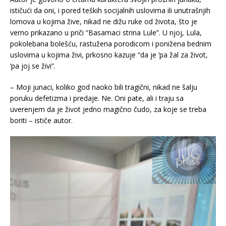
ističući da oni, i pored teških socijalnih uslovima ili unutrašnjih
lomova u kojima žive, nikad ne dižu ruke od života, što je
verno prikazano u priči “Basamaci strina Lule”. U njoj, Lula,
pokolebana bolešću, rastužena porodicom i ponižena bednim
uslovima u kojima živi, prkosno kazuje “da je ‘pa žal za život,
‘pa joj se živi”.
– Moji junaci, koliko god naoko bili tragični, nikad ne šalju
poruku defetizma i predaje. Ne. Oni pate, ali i traju sa
uverenjem da je život jedno magično čudo, za koje se treba
boriti – ističe autor.