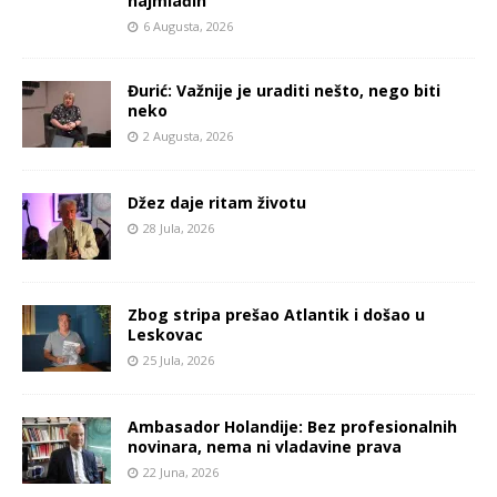
najmlađih
6 Augusta, 2026
Đurić: Važnije je uraditi nešto, nego biti
neko
2 Augusta, 2026
Džez daje ritam životu
28 Jula, 2026
Zbog stripa prešao Atlantik i došao u
Leskovac
25 Jula, 2026
Ambasador Holandije: Bez profesionalnih
novinara, nema ni vladavine prava
22 Juna, 2026