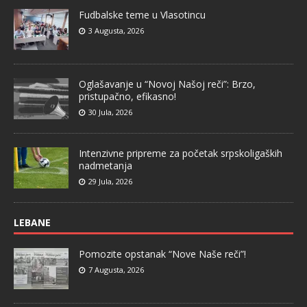
Fudbalske teme u Vlasotincu
3 Augusta, 2026
Oglašavanje u “Novoj Našoj reči”: Brzo,
pristupačno, efikasno!
30 Jula, 2026
Intenzivne pripreme za početak srpskoligaških
nadmetanja
29 Jula, 2026
LEBANE
Pomozite opstanak “Nove Naše reči”!
7 Augusta, 2026