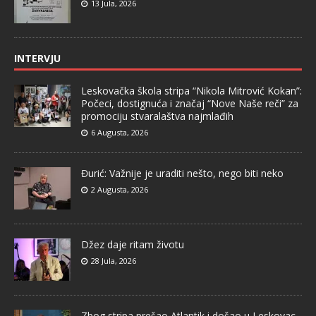
13 Jula, 2026
INTERVJU
Leskovačka škola stripa “Nikola Mitrović Kokan”:
Počeci, dostignuća i značaj “Nove Naše reči” za
promociju stvaralaštva najmlađih
6 Augusta, 2026
Đurić: Važnije je uraditi nešto, nego biti neko
2 Augusta, 2026
Džez daje ritam životu
28 Jula, 2026
Zbog stripa prešao Atlantik i došao u Leskovac