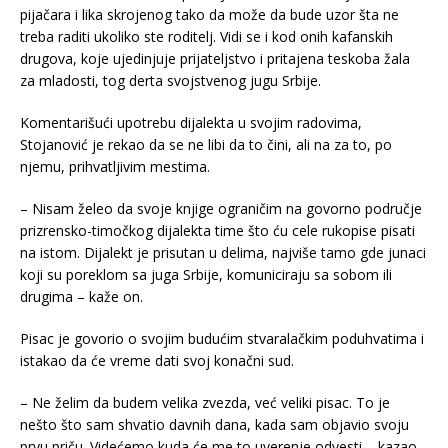
pijačara i lika skrojenog tako da može da bude uzor šta ne
treba raditi ukoliko ste roditelj. Vidi se i kod onih kafanskih
drugova, koje ujedinjuje prijateljstvo i pritajena teskoba žala
za mladosti, tog derta svojstvenog jugu Srbije.
Komentarišući upotrebu dijalekta u svojim radovima,
Stojanović je rekao da se ne libi da to čini, ali na za to, po
njemu, prihvatljivim mestima.
– Nisam želeo da svoje knjige ograničim na govorno područje
prizrensko-timočkog dijalekta time što ću cele rukopise pisati
na istom. Dijalekt je prisutan u delima, najviše tamo gde junaci
koji su poreklom sa juga Srbije, komuniciraju sa sobom ili
drugima – kaže on.
Pisac je govorio o svojim budućim stvaralačkim poduhvatima i
istakao da će vreme dati svoj konačni sud.
– Ne želim da budem velika zvezda, već veliki pisac. To je
nešto što sam shvatio davnih dana, kada sam objavio svoju
prvu priču. Videćemo kuda će me to uverenje odvesti – kazao