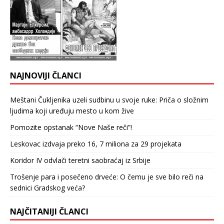
NAJNOVIJI ČLANCI
Meštani Čukljenika uzeli sudbinu u svoje ruke: Priča o složnim
ljudima koji uređuju mesto u kom žive
Pomozite opstanak “Nove Naše reči”!
Leskovac izdvaja preko 16, 7 miliona za 29 projekata
Koridor IV odvlači teretni saobraćaj iz Srbije
Trošenje para i posečeno drveće: O čemu je sve bilo reči na
sednici Gradskog veća?
NAJČITANIJI ČLANCI