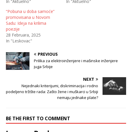
In "Aktuelno"
In "Aktuelno"
“Pobuna u doba samoće”
promovisana u Novom
Sadu: Ideja na krilima
poezije
28 Februara, 2025
In "Leskovac"
PREVIOUS
Prilika za elektroinženjere i mašinske inženjere
juga Srbije
NEXT
Nejednaki kriterijumi, diskriminacija i rodno
podeljeno tržište rada: Zašto žene i muškarci u Srbiji
nemaju jednake plate?
BE THE FIRST TO COMMENT