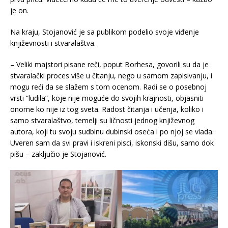
je on.
Na kraju, Stojanović je sa publikom podelio svoje viđenje
književnosti i stvaralaštva.
– Veliki majstori pisane reči, poput Borhesa, govorili su da je
stvaralački proces više u čitanju, nego u samom zapisivanju, i
mogu reći da se slažem s tom ocenom. Radi se o posebnoj
vrsti “ludila”, koje nije moguće do svojih krajnosti, objasniti
onome ko nije iz tog sveta. Radost čitanja i učenja, koliko i
samo stvaralaštvo, temelji su ličnosti jednog književnog
autora, koji tu svoju sudbinu dubinski oseća i po njoj se vlada.
Uveren sam da svi pravi i iskreni pisci, iskonski dišu, samo dok
pišu – zaključio je Stojanović.