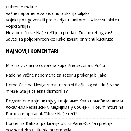
Đubrenje maline
Važne napomene za sezonu prskanja biljaka
Vojnici po ugovoru ili proletarijat u uniformi: Kakve su plate u
Vojsci Srbije?
Novi broj Nove Naše reči je u prodaji: Tu smo zbog vas!
Saveti za poljoprivrednike: Kako izvršiti prihranu kukuruza
NAJNOVIJI KOMENTARI
Mile
na
Zvanično otvorena kupališna sezona u Vučju
Rade
na
Važne napomene za sezonu prskanja biljaka
Home Calc
na
Nesigurnost, nerealni fizički izgled i društvene
mreže: Šta je telesna dismorfija?
Подржи оне који питају у твоје име: Како помоћи малим и
локалним независним медијима у Србији? - ForumInfo.rs
na
Pomozite opstanak “Nove Naše reči”!
Hunter
na
Bahato parkiranje u ulici Pana Đukića i pretnje
novinarki zbog slikanja automobila