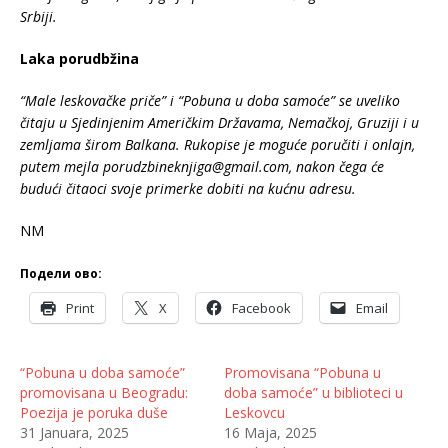
Srbiji.
Laka porudbžina
“Male leskovačke priče” i “Pobuna u doba samoće” se uveliko
čitaju u Sjedinjenim Američkim Državama, Nemačkoj, Gruziji i u
zemljama širom Balkana. Rukopise je moguće poručiti i onlajn,
putem mejla porudzbineknjiga@gmail.com, nakon čega će
budući čitaoci svoje primerke dobiti na kućnu adresu.
NM
Подели ово:
Print
X
Facebook
Email
“Pobuna u doba samoće”
Promovisana “Pobuna u
promovisana u Beogradu:
doba samoće” u biblioteci u
Poezija je poruka duše
Leskovcu
31 Januara, 2025
16 Maja, 2025