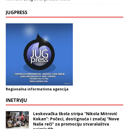
JUGPRESS
Regionalna informativna agencija
INETRVJU
Leskovačka škola stripa “Nikola Mitrović
Kokan”: Počeci, dostignuća i značaj “Nove
Naše reči” za promociju stvaralaštva