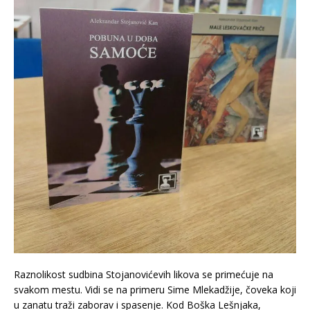
Raznolikost sudbina Stojanovićevih likova se primećuje na
svakom mestu. Vidi se na primeru Sime Mlekadžije, čoveka koji
u zanatu traži zaborav i spasenje. Kod Boška Lešnjaka,