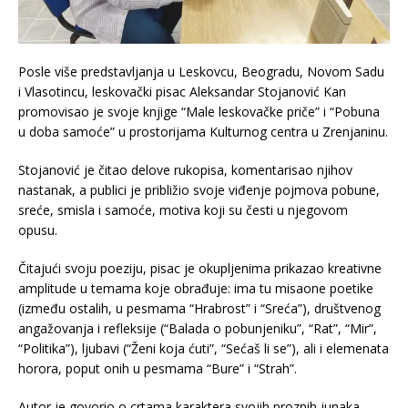
Posle više predstavljanja u Leskovcu, Beogradu, Novom Sadu
i Vlasotincu, leskovački pisac Aleksandar Stojanović Kan
promovisao je svoje knjige “Male leskovačke priče” i “Pobuna
u doba samoće” u prostorijama Kulturnog centra u Zrenjaninu.
Stojanović je čitao delove rukopisa, komentarisao njihov
nastanak, a publici je približio svoje viđenje pojmova pobune,
sreće, smisla i samoće, motiva koji su česti u njegovom
opusu.
Čitajući svoju poeziju, pisac je okupljenima prikazao kreativne
amplitude u temama koje obrađuje: ima tu misaone poetike
(između ostalih, u pesmama “Hrabrost” i “Sreća”), društvenog
angažovanja i refleksije (“Balada o pobunjeniku”, “Rat”, “Mir”,
“Politika”), ljubavi (“Ženi koja ćuti”, “Sećaš li se”), ali i elemenata
horora, poput onih u pesmama “Bure” i “Strah”.
Autor je govorio o crtama karaktera svojih proznih junaka,