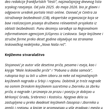
deo redakcije frankfurtskih “Vesti”, najznačajnijeg dnevnog lista
srpskog rasejanja. Od jula 2025. do maja 2026. bio je glavni i
odgovorni urednik portala Vesti online. Osnivač je Centra za
istraživanje bezbednosti (CIB), ekspertske organizacije koja se
bavi realizacijom pisanja društveno relevantnih projekata iz
oblasti bezbednosti. Punu deceniju sarađuje sa Regionalnom
informativnom agencijom JUGpress iz Leskovca. Svoje književne i
stručne forme preko deset godina objavljuje na stranama
leskovačkog nedeljnika „Nova Naša reč“.
Književno stvaralaštvo
Stojanović je autor više desetina priča, pesama i eseja, kao i
knjiga “Male leskovačke priče” i “Pobuna u doba samoće”,
rukopisa koji su bili u užem izboru za neke od najznačajnijih
književnih nagrada u Srbiji i regionu. Dobitnik je treće nagrade
na osmim Drinskim književnim susretima u Zvorniku za zbirku
priča, a nagrade i priznanja za prozu i poeziju je dobijao u
Mrkonjić Gradu, Srebrenici i Kostolcu. Njegova dela su
zastupljena u preko dvadeset književnih časopisa i zbornika u
zemlji i regionu, a knjige je promovisao u više gradova i mesta u