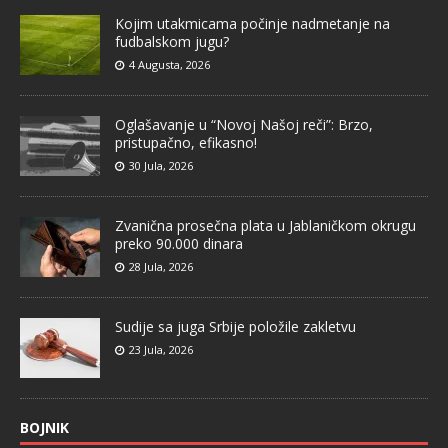
Kojim utakmicama počinje nadmetanje na
fudbalskom jugu?
4 Augusta, 2026
Oglašavanje u “Novoj Našoj reči”: Brzo,
pristupačno, efikasno!
30 Jula, 2026
Zvanična prosečna plata u Jablaničkom okrugu
preko 90.000 dinara
28 Jula, 2026
Sudije sa juga Srbije položile zakletvu
23 Jula, 2026
BOJNIK