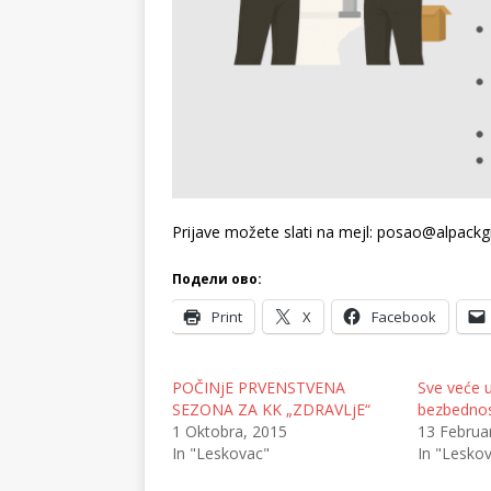
Prijave možete slati na mejl: posao@alpack
Подели ово:
Print
X
Facebook
POČINjE PRVENSTVENA
Sve veće 
SEZONA ZA KK „ZDRAVLjE“
bezbednos
1 Oktobra, 2015
13 Februa
In "Leskovac"
In "Lesko