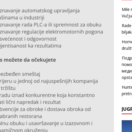
Mile
Vučju
Rade
biljak
Home
društ
Подр
помо
медиј
opsta
Hunt
pretn
JUG