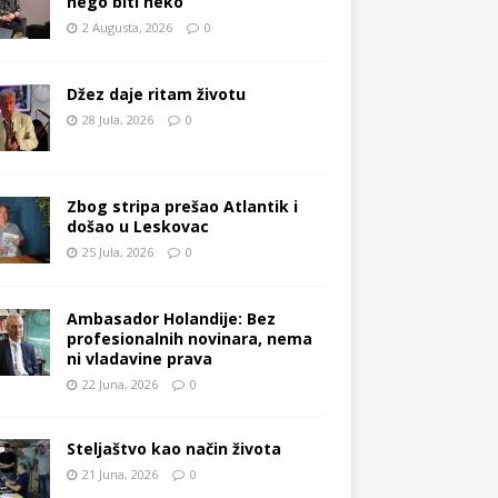
nego biti neko
2 Augusta, 2026
0
Džez daje ritam životu
28 Jula, 2026
0
Zbog stripa prešao Atlantik i
došao u Leskovac
25 Jula, 2026
0
Ambasador Holandije: Bez
profesionalnih novinara, nema
ni vladavine prava
22 Juna, 2026
0
Steljaštvo kao način života
21 Juna, 2026
0