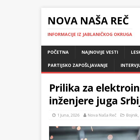
NOVA NAŠA REČ
INFORMACIJE IZ JABLANIČKOG OKRUGA
POČETNA
NAJNOVIJE VESTI
LES
PARTIJSKO ZAPOŠLJAVANJE
INTERVJ
Prilika za elektroi
inženjere juga Srbi
1 Juna, 2026
Nova Naša Reč
Bojnik
,