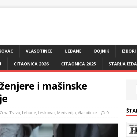
KOVAC
VLASOTINCE
LEBANE
BOJNIK
IZBORI
U
CITAONICA 2026
CITAONICA 2025
STARIJA IZD
nženjere i mašinske
je
ŠTA
Crna Trava
,
Lebane
,
Leskovac
,
Medvedja
,
Vlasotince
0