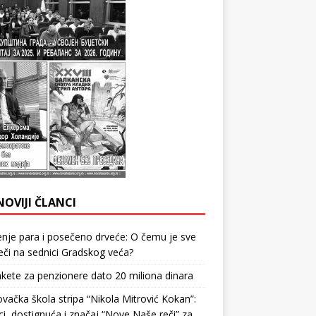
NOVIJI ČLANCI
nje para i posečeno drveće: O čemu je sve
reči na sednici Gradskog veća?
kete za penzionere dato 20 miliona dinara
vačka škola stripa “Nikola Mitrović Kokan”:
i, dostignuća i značaj “Nove Naše reči” za