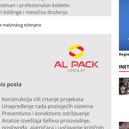
ma mašinskog inženjera.
Regio
INE