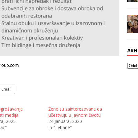
ARH
group.com
Email
ugrožavanje
Žene su zainteresovane da
ti medija
učestvuju u javnom životu
ra, 2025
24 Januara, 2020
vac"
In "Lebane"