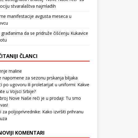
ciju stvaralaštva najmlađih
rne manifestacije avgusta meseca u
ovcu
 građanima da se pridruže čišćenju Kukavice
botu
ITANIJI ČLANCI
enje maline
 napomene za sezonu prskanja biljaka
ci po ugovoru ili proletarijat u uniformi: Kakve
ate u Vojsci Srbije?
broj Nove Naše reči je u prodaji: Tu smo
vas!
i za poljoprivrednike: Kako izvršiti prihranu
ruza
NOVIJI KOMENTARI