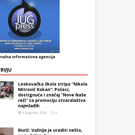
nalna informativna agencija
TRVJU
Leskovačka škola stripa “Nikola
Mitrović Kokan”: Počeci,
dostignuća i značaj “Nove Naše
reči” za promociju stvaralaštva
najmlađih
6 Augusta, 2026
0
Đurić: Važnije je uraditi nešto,