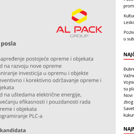
promo
Kultu
Lesk
Poziv
u su
NAJČ
Đubr
Važne
Vojni
su pl
Novi 
zbog 
Savet
kuku
NAJ