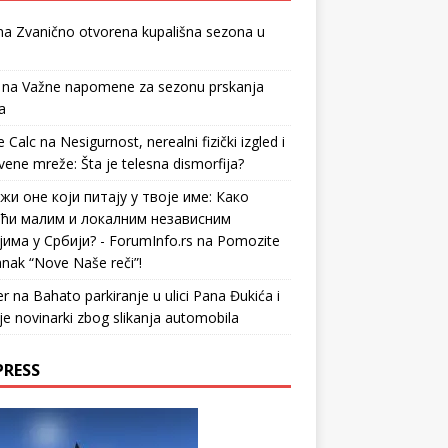
na
Zvanično otvorena kupališna sezona u
na
Važne napomene za sezonu prskanja
a
 Calc
na
Nesigurnost, nerealni fizički izgled i
vene mreže: Šta je telesna dismorfija?
жи оне који питају у твоје име: Како
ћи малим и локалним независним
има у Србији? - ForumInfo.rs
na
Pomozite
nak “Nove Naše reči”!
er
na
Bahato parkiranje u ulici Pana Đukića i
je novinarki zbog slikanja automobila
PRESS