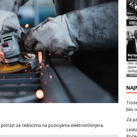
NAJ
Troše
bilo 
Za pa
otrazi za radnicima na pozicijama elektroinženjera.
Lesko
Počec