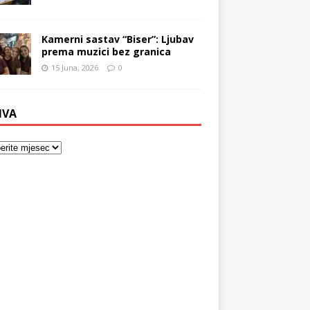
Kamerni sastav “Biser”: Ljubav
prema muzici bez granica
15 Juna, 2026
0
IVA