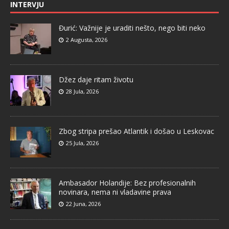
INTERVJU
Đurić: Važnije je uraditi nešto, nego biti neko
2 Augusta, 2026
Džez daje ritam životu
28 Jula, 2026
Zbog stripa prešao Atlantik i došao u Leskovac
25 Jula, 2026
Ambasador Holandije: Bez profesionalnih
novinara, nema ni vladavine prava
22 Juna, 2026