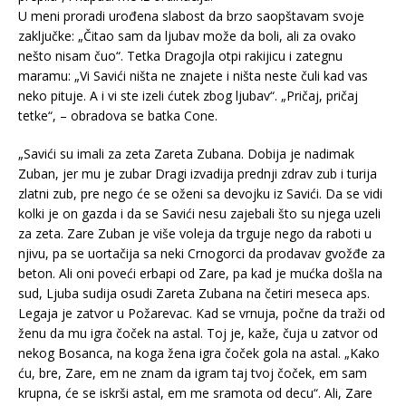
U meni proradi urođena slabost da brzo saopštavam svoje
zaključke: „Čitao sam da ljubav može da boli, ali za ovako
nešto nisam čuo“. Tetka Dragojla otpi rakijicu i zategnu
maramu: „Vi Savići ništa ne znajete i ništa neste čuli kad vas
neko pituje. A i vi ste izeli ćutek zbog ljubav“. „Pričaj, pričaj
tetke“, – obradova se batka Cone.
„Savići su imali za zeta Zareta Zubana. Dobija je nadimak
Zuban, jer mu je zubar Dragi izvadija prednji zdrav zub i turija
zlatni zub, pre nego će se oženi sa devojku iz Savići. Da se vidi
kolki je on gazda i da se Savići nesu zajebali što su njega uzeli
za zeta. Zare Zuban je više voleja da trguje nego da raboti u
njivu, pa se uortačija sa neki Crnogorci da prodavav gvožđe za
beton. Ali oni poveći erbapi od Zare, pa kad je mućka došla na
sud, Ljuba sudija osudi Zareta Zubana na četiri meseca aps.
Legaja je zatvor u Požarevac. Kad se vrnuja, počne da traži od
ženu da mu igra čoček na astal. Toj je, kaže, čuja u zatvor od
nekog Bosanca, na koga žena igra čoček gola na astal. „Kako
ću, bre, Zare, em ne znam da igram taj tvoj čoček, em sam
krupna, će se iskrši astal, em me sramota od decu“. Ali, Zare