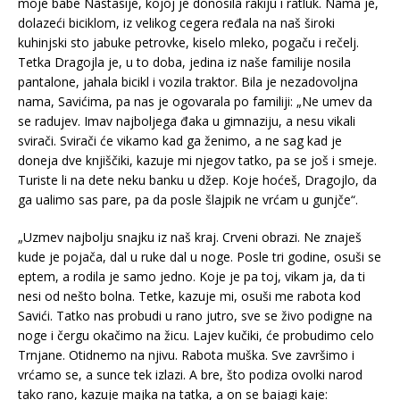
moje babe Nastasije, kojoj je donosila rakiju i ratluk. Nama je,
dolazeći biciklom, iz velikog cegera ređala na naš široki
kuhinjski sto jabuke petrovke, kiselo mleko, pogaču i rečelj.
Tetka Dragojla je, u to doba, jedina iz naše familije nosila
pantalone, jahala bicikl i vozila traktor. Bila je nezadovoljna
nama, Savićima, pa nas je ogovarala po familiji: „Ne umev da
se radujev. Imav najboljega đaka u gimnaziju, a nesu vikali
svirači. Svirači će vikamo kad ga ženimo, a ne sag kad je
doneja dve knjiščiki, kazuje mi njegov tatko, pa se još i smeje.
Turiste li na dete neku banku u džep. Koje hoćeš, Dragojlo, da
ga ualimo sas pare, pa da posle šlajpik ne vrćam u gunjče“.
„Uzmev najbolju snajku iz naš kraj. Crveni obrazi. Ne znaješ
kude je pojača, dal u ruke dal u noge. Posle tri godine, osuši se
eptem, a rodila je samo jedno. Koje je pa toj, vikam ja, da ti
nesi od nešto bolna. Tetke, kazuje mi, osuši me rabota kod
Savići. Tatko nas probudi u rano jutro, sve se živo podigne na
noge i čergu okačimo na žicu. Lajev kučiki, će probudimo celo
Trnjane. Otidnemo na njivu. Rabota muška. Sve završimo i
vrćamo se, a sunce tek izlazi. A bre, što podiza ovolki narod
tako rano, kazuje majka na tatka, a on se bajagi kaje: