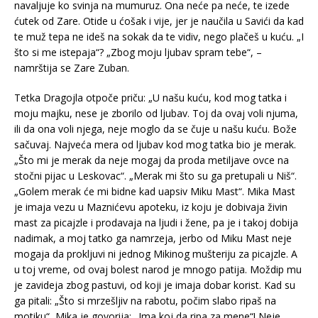
navaljuje ko svinja na mumuruz. Ona neće pa neće, te izede
ćutek od Zare. Otide u ćošak i vije, jer je naučila u Savići da kad
te muž tepa ne ideš na sokak da te vidiv, nego plačeš u kuću. „I
što si me istepaja“? „Zbog moju ljubav spram tebe“, –
namrštija se Zare Zuban.
Tetka Dragojla otpoče priču: „U našu kuću, kod mog tatka i
moju majku, nese je zborilo od ljubav. Toj da ovaj voli njuma,
ili da ona voli njega, neje moglo da se čuje u našu kuću. Bože
sačuvaj. Najveća mera od ljubav kod mog tatka bio je merak.
„Što mi je merak da neje mogaj da proda metiljave ovce na
stočni pijac u Leskovac“. „Merak mi što su ga pretupali u Niš“.
„Golem merak će mi bidne kad uapsiv Miku Mast“. Mika Mast
je imaja vezu u Maznićevu apoteku, iz koju je dobivaja živin
mast za picajzle i prodavaja na ljudi i žene, pa je i takoj dobija
nadimak, a moj tatko ga namrzeja, jerbo od Miku Mast neje
mogaja da prokljuvi ni jednog Mikinog mušteriju za picajzle. A
u toj vreme, od ovaj bolest narod je mnogo patija. Moždip mu
je zavideja zbog pastuvi, od koji je imaja dobar korist. Kad su
ga pitali: „Što si mrzešljiv na rabotu, počim slabo ripaš na
motiku“, Mika je govorija: „Ima koj da ripa za mene“! Neje