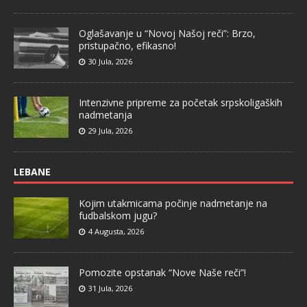
Oglašavanje u “Novoj Našoj reči”: Brzo,
pristupačno, efikasno!
30 Jula, 2026
Intenzivne pripreme za početak srpskoligaških
nadmetanja
29 Jula, 2026
LEBANE
Kojim utakmicama počinje nadmetanje na
fudbalskom jugu?
4 Augusta, 2026
Pomozite opstanak “Nove Naše reči”!
31 Jula, 2026