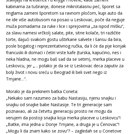
kabinama za tuširanje, donese mikrotalasnu peć, šporet sa
ringlama zameni šporetom sa ravnom pločom, kupi auto da
ne ide više autobusom na posao u Leskovac, poče da neguje
muža pomadama za ruke i lice i sprejovima „za ispod mišku“,
za slavu namesi vrčkolj salate, pite, sitne kolače, tri različite
torte, dajući svakom gostu uštirkane salvete i šansu da bira,
posle bogatog i reprezentativnog ručka, da li će da pije konjak
francuski ili domaći i četiri vrste kafe (turska, kapućino, nes i
neka hladna, ne mogu baš sad da se setim), merka placeve u
Leskovcu, jer „… polako je da se iz Leskovac deca zaputiv za
bolji život i novu sreću u Beograd ili beli svet nego iz
Trnjane…“.
Moralo je da prekinem batka Coneta:
„Nekako sam razumeo za babu Nastasiju, njenu snajku i
snajku od snajke babe Nastasije. Te tri generacije sam
poznavao, ali za četvrtu generaciju prosto ne mogu da
verujem da postoji snajka koja merka placeve u Leskovcu“!
„Batke, ima jedna u Donje Trnjane, a druga je u Ćenovac“!
„Mogu li da znam kako se zovu“? – zagledah se u Conetove