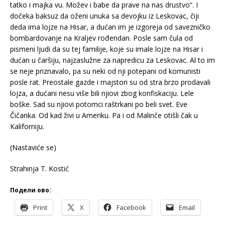
tatko i majka vu. Možev i babe da prave na nas drustvo“. I
dočeka baksuz da oženi unuka sa devojku iz Leskovac, čiji
deda ima lojze na Hisar, a dućan im je izgoreja od savezničko
bombardovanje na Kraljev rođendan. Posle sam čula od
pismeni ljudi da su tej familije, koje su imale lojze na Hisar i
dućan u čaršiju, najzaslužne za napredicu za Leskovac. Al to im
se neje priznavalo, pa su neki od nji potepani od komunisti
posle rat. Preostale gazde i majstori su od stra brzo prodavali
lojza, a dućani nesu više bili njiovi zbog konfiskaciju. Lele
boške. Sad su njiovi potomci raštrkani po beli svet. Eve
Čičanka. Od kad živi u Ameriku. Pa i od Malinče otišli čak u
Kaliforniju.
(Nastaviće se)
Strahinja T. Kostić
Подели ово:
Print
X
Facebook
Email