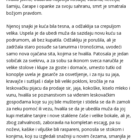
šamiju, čarape i opanke za svoju sahranu, smrt je smatrala
božjom pravdom.
Njenoj snajki je kuća bila tesna, a odžaklija sa crepuljom
velika. Uspela je da ubedi muža da sazidaju novu kuću sa
podrumom, ali bez kupatila. Odžakliju je porušila, ali je
zadržala staro posuđe sa tanurima i tronošcima, uvodeći
samo nova ojačana sita, kojima se hvalila. Patosala je jedan
sobičak za svekrvu, a za sobu sa ikonom sveca naručila je
velike stolove i klupe za goste i domaće, umesto tutki od
konoplje uvela je gasarče za osvetljenje, i za nju su jaja,
kravajče i sutlijaš i dalje bili veliki pokloni, kročila je na
leskovačku pijacu da prodaje sir, jaja, kokoške, kiselo mleko i
vunu, hvalila se poznanstvom sa viđenim leskovačkim
gospođama koje su joj bile mušterije i stidela se da ih zamoli
za neku pomoć ili vezu, hvalila se da je ubedila muža da joj
kupi metalne tanjire i nove staklene čaše i velike bokale, ali je,
zbog zahvalnosti, zaboravila na kompletan escajg, pa su
noževi, kašike i viljuške bili raspareni, ponosila se stokom i
konjima, koji su izgledali snažniji u novim čezama, smanjila je