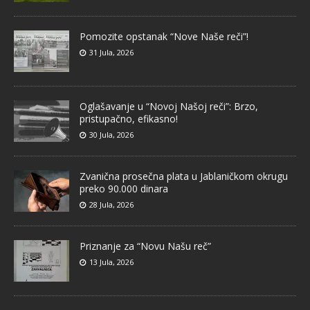
Pomozite opstanak “Nove Naše reči”!
31 Jula, 2026
Oglašavanje u “Novoj Našoj reči”: Brzo,
pristupačno, efikasno!
30 Jula, 2026
Zvanična prosečna plata u Jablaničkom okrugu
preko 90.000 dinara
28 Jula, 2026
Priznanje za “Novu Našu reč”
13 Jula, 2026