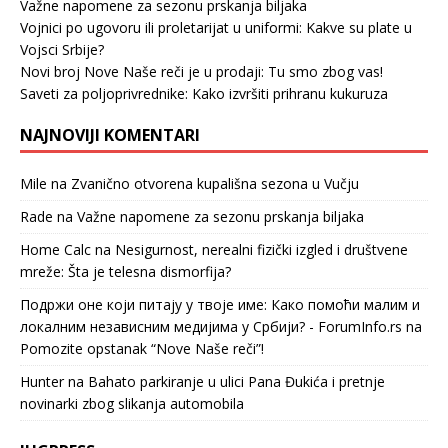
Važne napomene za sezonu prskanja biljaka
Vojnici po ugovoru ili proletarijat u uniformi: Kakve su plate u
Vojsci Srbije?
Novi broj Nove Naše reči je u prodaji: Tu smo zbog vas!
Saveti za poljoprivrednike: Kako izvršiti prihranu kukuruza
NAJNOVIJI KOMENTARI
Mile
na
Zvanično otvorena kupališna sezona u Vučju
Rade
na
Važne napomene za sezonu prskanja biljaka
Home Calc
na
Nesigurnost, nerealni fizički izgled i društvene
mreže: Šta je telesna dismorfija?
Подржи оне који питају у твоје име: Како помоћи малим и
локалним независним медијима у Србији? - ForumInfo.rs
na
Pomozite opstanak “Nove Naše reči”!
Hunter
na
Bahato parkiranje u ulici Pana Đukića i pretnje
novinarki zbog slikanja automobila