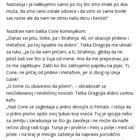
Nastasija i ja nalikujemo samo po toj što smo imale po dva
muža, da smo rano ostale udovice i da smo se same borile
sas razne ale da nam ne otmu našu decu i berićet“.
Nazdravi nam batka Cone kominjakom:
„Danas svi pišu, tetke, pa i Strahinja. Ali, on ubacuje prideve i
metafore, pa toj ispadne na dobro“. Tetka Dragojla me uhvati
za ruku: „Ja ću da vam pričam, a ti, Strahinjo, gledaj da ne
pišeš baš sve što si čuja od mene. Ima da me prepoznav, pa
će me zapitkujev. Zaliči ko što zaličujemo papriku na pijac. Ti,
Cone, ne pričaj od pridevi i metafore, jer si zbog nji izeja
ćutek“.
„O tome ću obavezno da pišem“, – obradovah se
neočekivanoj i neobičnoj novosti. Tetka Dragojla dobro usrknu
kafu:
„Naš Cone se zagledaja u jedno devojče iz Pertate. I rešija da
u jedno pismo opiše svoj ljubav koji oseća. Tuj je spojija nebo
sa zemlju i zaraduvaja se što gu zavoleja i ne može da nađe
rečovi zbog radi toga. Turija je i proleće i miris u polje i med od
pčele. I na kraj je mnogo zaželeja da napraviv porodično