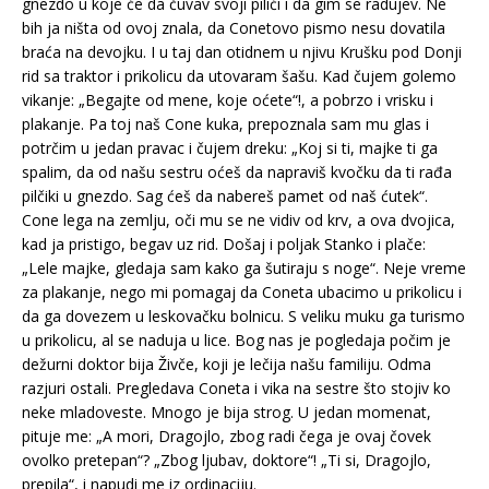
gnezdo u koje će da čuvav svoji pilići i da gim se radujev. Ne
bih ja ništa od ovoj znala, da Conetovo pismo nesu dovatila
braća na devojku. I u taj dan otidnem u njivu Krušku pod Donji
rid sa traktor i prikolicu da utovaram šašu. Kad čujem golemo
vikanje: „Begajte od mene, koje oćete“!, a pobrzo i vrisku i
plakanje. Pa toj naš Cone kuka, prepoznala sam mu glas i
potrčim u jedan pravac i čujem dreku: „Koj si ti, majke ti ga
spalim, da od našu sestru oćeš da napraviš kvočku da ti rađa
pilčiki u gnezdo. Sag ćeš da nabereš pamet od naš ćutek“.
Cone lega na zemlju, oči mu se ne vidiv od krv, a ova dvojica,
kad ja pristigo, begav uz rid. Došaj i poljak Stanko i plače:
„Lele majke, gledaja sam kako ga šutiraju s noge“. Neje vreme
za plakanje, nego mi pomagaj da Coneta ubacimo u prikolicu i
da ga dovezem u leskovačku bolnicu. S veliku muku ga turismo
u prikolicu, al se naduja u lice. Bog nas je pogledaja počim je
dežurni doktor bija Živče, koji je lečija našu familiju. Odma
razjuri ostali. Pregledava Coneta i vika na sestre što stojiv ko
neke mladoveste. Mnogo je bija strog. U jedan momenat,
pituje me: „A mori, Dragojlo, zbog radi čega je ovaj čovek
ovolko pretepan“? „Zbog ljubav, doktore“! „Ti si, Dragojlo,
prepila“, i napudi me iz ordinaciju.