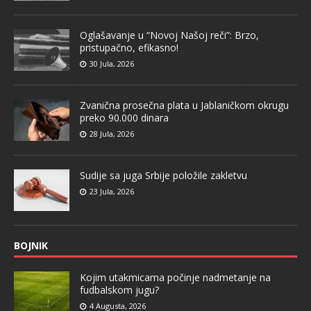
Oglašavanje u “Novoj Našoj reči”: Brzo,
pristupačno, efikasno!
30 Jula, 2026
Zvanična prosečna plata u Jablaničkom okrugu
preko 90.000 dinara
28 Jula, 2026
Sudije sa juga Srbije položile zakletvu
23 Jula, 2026
BOJNIK
Kojim utakmicama počinje nadmetanje na
fudbalskom jugu?
4 Augusta, 2026