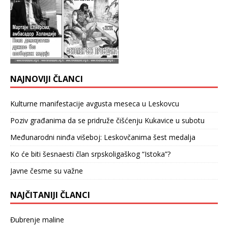
NAJNOVIJI ČLANCI
Kulturne manifestacije avgusta meseca u Leskovcu
Poziv građanima da se pridruže čišćenju Kukavice u subotu
Međunarodni ninđa višeboj: Leskovčanima šest medalja
Ko će biti šesnaesti član srpskoligaškog “Istoka”?
Javne česme su važne
NAJČITANIJI ČLANCI
Đubrenje maline