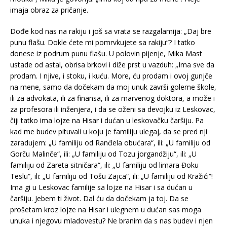
imaja obraz za pričanje.
Dođe kod nas na rakiju i još sa vrata se razgalamija: „Daj bre
punu flašu. Dokle ćete mi pomrvkujete sa rakiju“? I tatko
donese iz podrum punu flašu. U polovin pijenje, Mika Mast
ustade od astal, obrisa brkovi i diže prst u vazduh: „Ima sve da
prodam. I njive, i stoku, i kuću. More, ću prodam i ovoj gunjče
na mene, samo da dočekam da moj unuk završi goleme škole,
ili za advokata, ili za finansa, ili za marvenog doktora, a može i
za profesora ili inženjera, i da se oženi sa devojku iz Leskovac,
čiji tatko ima lojze na Hisar i dućan u leskovačku čaršiju. Pa
kad me budev pituvali u koju je familiju ulegaj, da se pred nji
zaradujem: „U familiju od Ranđela obućara“, ili: „U familiju od
Gorču Malinče“, ili: „U familiju od Tozu jorgandžiju“, ili: „U
familiju od Zareta sitničara“, ili: „U familiju od limara Đoku
Teslu“, ili: „U familiju od Tošu Zajca“, ili: „U familiju od Kražići“!
Ima gi u Leskovac familije sa lojze na Hisar i sa dućan u
čaršiju. Jebem ti život. Dal ću da dočekam ja toj. Da se
prošetam kroz lojze na Hisar i ulegnem u dućan sas moga
unuka i njegovu mladovestu? Ne branim da s nas budev i njen