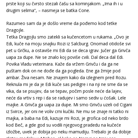
prste koji su čvrsto stezali čašu sa kominjakom. „Ima ih i u
drugim selima“, – nasmeja se batka Cone.
Razumeo sam da je došlo vreme da pođemo kod tetke
Dragojle.
Tetka Dragojlu smo zatekli sa kučencetom u rukama. „Ovo je
Edi, kuče na moju snajku Rozi iz Salcburg. Onomad otidoše svi
pet u Grčku, a ostaviše mi Edi da se deca igrav. Jučer ga Grivča
uapa za dupe. Ne se znalo koj poviše cvili. Dal deca dal Edi.
Povika Vladu veterinara. Kaže da vržem Grivču i da ga ne
puštam dok on ne dođe da ga pogleda. Ene ga žmije pod
ambar. Živa nesam. Ne znajem kako da izlegnem pred Rozu.
Reknula mi je da je Edi kuče sas pedigre i na nji ne sme da se
vika, da se psujev, da se tepav, počim posle neće da lajev,
neće da vrtiv s rep i da se radujev i samo sediv u ćošak. Lele
majke. A Grivča ga uapa za dupe. Mi smo Grivču uzeli od Cigani
iz Svirce, jer oni ne voliv crni kučiki. Ne mu se znaje ni tatko ni
majka, a baba na Edi, kazuje mi Rozi, je grofica od neko brdo
kod Beč, a gde god su vodili njegovog pradedu na kučeće
izložbe, uvek je dobija po neku mamudiju. Trebalo je da dobije