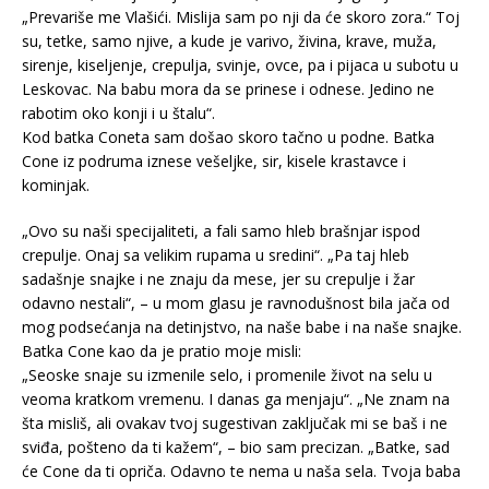
„Prevariše me Vlašići. Mislija sam po nji da će skoro zora.“ Toj
su, tetke, samo njive, a kude je varivo, živina, krave, muža,
sirenje, kiseljenje, crepulja, svinje, ovce, pa i pijaca u subotu u
Leskovac. Na babu mora da se prinese i odnese. Jedino ne
rabotim oko konji i u štalu“.
Kod batka Coneta sam došao skoro tačno u podne. Batka
Cone iz podruma iznese vešeljke, sir, kisele krastavce i
kominjak.
„Ovo su naši specijaliteti, a fali samo hleb brašnjar ispod
crepulje. Onaj sa velikim rupama u sredini“. „Pa taj hleb
sadašnje snajke i ne znaju da mese, jer su crepulje i žar
odavno nestali“, – u mom glasu je ravnodušnost bila jača od
mog podsećanja na detinjstvo, na naše babe i na naše snajke.
Batka Cone kao da je pratio moje misli:
„Seoske snaje su izmenile selo, i promenile život na selu u
veoma kratkom vremenu. I danas ga menjaju“. „Ne znam na
šta misliš, ali ovakav tvoj sugestivan zaključak mi se baš i ne
sviđa, pošteno da ti kažem“, – bio sam precizan. „Batke, sad
će Cone da ti opriča. Odavno te nema u naša sela. Tvoja baba