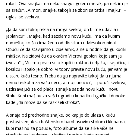
mladi. Ova snajka ima neku snagu i golem merak, pa nek im je
sa sreću“. „A mori, snajke, takoj li se zbori sa tatka i majku“, –
oglasi se svekrva.
„Ja da sam takoj rekla na moga svekra, on bi me udavija u
Jablanicu“. „Majke, kad sazidamo novu kuću, ima da kupim
nameštaj ko što ima žena od direktora u Mesokombinat.
Obuću će da stavljamo u cipelarnik, a ne u hodnik da gu kučiki
mirišev. Na zidovi ću da okačim Vilerovi gobleni koje sam ja
izvezla“. „Mi smo prvi u selo kupili i traktor, i drljaču, i sejačicu, i
kosilicu i ispalo je dobro. Vi toprv pravite novu kuću, jer vam je
u staru kuću tesno. Treba da gu napravite takoj da u njuma
nema teskoba za vašu decu, a moji unučići“, – poruči svekrva,
uzdržavajući se od plača. I snajka sazida novu kuću i novu
štalu. Kupi mašinu za veš i ugradi u kupatila dugačke i duboke
kade „da može da se raskiseli štroka“.
A snaja od predhodne snajke, od kapije do ulaza u kuću
postavi venjak sa baštenskim bambusovim stolom i klupama,
kupi mašinu za posuđe, foto albume da se slike više ne
stavljaju na kredence i u knjige i novine, kade zameni