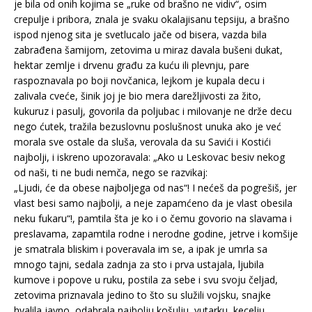
je bila od onih kojima se „ruke od brašno ne vidiv“, osim
crepulje i pribora, znala je svaku okalajisanu tepsiju, a brašno
ispod njenog sita je svetlucalo jače od bisera, vazda bila
zabrađena šamijom, zetovima u miraz davala bušeni dukat,
hektar zemlje i drvenu građu za kuću ili plevnju, pare
raspoznavala po boji novčanica, lejkom je kupala decu i
zalivala cveće, šinik joj je bio mera darežljivosti za žito,
kukuruz i pasulj, govorila da poljubac i milovanje ne drže decu
nego ćutek, tražila bezuslovnu poslušnost unuka ako je već
morala sve ostale da sluša, verovala da su Savići i Kostići
najbolji, i iskreno upozoravala: „Ako u Leskovac besiv nekog
od naši, ti ne budi nemča, nego se razvikaj:
„Ljudi, će da obese najboljega od nas“! I nećeš da pogrešiš, jer
vlast besi samo najbolji, a neje zapamćeno da je vlast obesila
neku fukaru“!, pamtila šta je ko i o čemu govorio na slavama i
preslavama, zapamtila rodne i nerodne godine, jetrve i komšije
je smatrala bliskim i poveravala im se, a ipak je umrla sa
mnogo tajni, sedala zadnja za sto i prva ustajala, ljubila
kumove i popove u ruku, postila za sebe i svu svoju čeljad,
zetovima priznavala jedino to što su služili vojsku, snajke
hvalila javno, odabrala najbolju košulju, vutarku, kecelju,