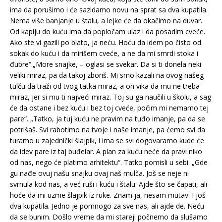
ima da porušimo i će sazidamo novu na sprat sa dva kupatila.
Nema više banjanje u štalu, a lejke će da okačimo na duvar.
Od kapiju do kuću ima da popločam ulaz i da posadim cveće.
Ako ste vi gazili po blato, ja neću. Hoću da idem po čisto od
sokak do kuću i da mirišem cveće, a ne da mi smrdi stoka i
đubre“.„More snajke, – oglasi se svekar. Da si ti donela neki
veliki miraz, pa da takoj zboriš. Mi smo kazali na ovog našeg
tulču da traži od tvog tatka miraz, a on vika da mu ne treba
miraz, jer si mu ti najveći miraz. Toj su ga naučili u školu, a sag
će da ostane i bez kuću i bez toj cveće, počim mi nemamo tej
pare“. „Tatko, ja tuj kuću ne pravim na tuđo imanje, pa da se
potrišaš. Svi rabotimo na tvoje i naše imanje, pa ćemo svi da
turamo u zajednički šlajpik, i ima se svi dogovaramo kude će
da idev pare iz taj buđelar. A plan za kuću neće da pravi niko
od nas, nego će platimo arhitektu“. Tatko pomisli u sebi: „Gde
gu nađe ovuj našu snajku ovaj naš mulča. Još se neje ni
svrnula kod nas, a već ruši i kuću i štalu. Ajde što se čapati, ali
hoće da mi uzme šlajpik iz ruke. Znam ja, nesam mutav. I još
dva kupatila. Jedno je pomnogo za sve nas, ali ajde de. Neću
da se bunim. Došlo vreme da mi stareji počnemo da slušamo