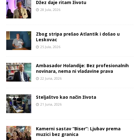
Džez daje ritam životu
28 Jula, 2026
Zbog stripa prešao Atlantik i došao u
Leskovac
25 Jula, 2026
Ambasador Holandije: Bez profesionalnih
novinara, nema ni vladavine prava
22 Juna, 2026
Steljaštvo kao način života
21 Juna, 2026
Kamerni sastav “Biser”: Ljubav prema
muzici bez granica