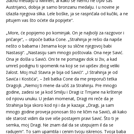
zlatnu medalju u Minhen, al kako se Nemci ne trpiv sas
Austrijanci, dobija je samo bronzanu medalju. I u novine je
izlazila njegova slika. Lele boške, ja se raspričala od kučiki, a ne
pitujem vas što oćete da popijete“.
„More, će popijemo po kominjak. On je najbolji za razgovor i
pričanje“, – otpoče batka Cone. „Strahinja je rešio da napiše
nešto o babama i ženama koje su slične njegovoj babi
Nastasiji“. „Nastasiju sam mnogo poštovala. Ona neje Savić.
Ona je došla u Savići. Oni te ne pomagav dok si živ, a kad
umreš podignu ti spomenik na koji se svi upišev zbog veliki
žalost. Moj muž Stavra je bija od Savići“. „I Strahinja je od
Savića i Kostića“, – želi batka Cone da me preporuči tetka
Dragojli. „Nemoj ti mene da učiš za Strahinju. Pre mnogo
godine, zadesi se ja kod Smilju i Dragi iz Trnjane na krštenje
od njiovu unuku. U jedan momenat, Dragi mi reče da je
Strahinja bija skoro kod nji i da je kazaja: „Dragi, ja sam
mnogo godine proveja ponosan što ne ličim na Savići, ali kako
ide starost vidim da sve više postajem pravi Savić. Što ti je
semka, moj Dragi. Ne znam dal da se utepujem il da se
radujem“. To sam upamtila i cenim tvoju iskrenos. Tvoja baba