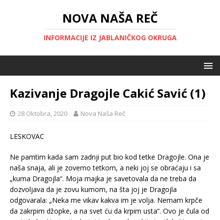
NOVA NAŠA REČ
INFORMACIJE IZ JABLANIČKOG OKRUGA
Kazivanje Dragojle Cakić Savić (1)
28 Oktobra, 2020
Nova Naša Reč
LESKOVAC
Ne pamtim kada sam zadnji put bio kod tetke Dragojle. Ona je
naša snaja, ali je zovemo tetkom, a neki joj se obraćaju i sa
„kuma Dragojla“. Moja majka je savetovala da ne treba da
dozvoljava da je zovu kumom, na šta joj je Dragojla
odgovarala: „Neka me vikav kakva im je volja. Nemam krpče
da zakrpim džopke, a na svet ću da krpim usta“. Ovo je čula od