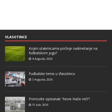
VLASOTINCE
Kojim utakmicama počinje nadmetanje na
fudbalskom jugu?
4 Augusta, 2026
Fudbalske teme u Vlasotincu
3 Augusta, 2026
Pomozite opstanak “Nove Naše reči”!
31 Jula, 2026