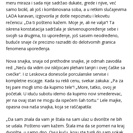
meru miraza i sada nije sadržao dukate, grede i njive, već
samo bicikl, ali još i kombinovana soba, a u retkim slučajevima
LADA karavan, izgovorila je dotle nepoznatu i lekovitu
rečenicu: „Da ti pošteno kažem. Moje je, ali ne valja“! Ta
iskrena konstatacija sadržala je skrivenoupoređenje sebe i
svojih sa drugima, to upoređenje, još sasvim neodređeno,
buduće snaje će precizno razraditi do delotvornih granica
fenomena upoređenja.
Nova snajka, snaja od prethodne snajke, je odmah zavodila
red: „Neću da vidim ovi iskljocani plehani tanjiri i ovej čaške sa
cvećke“. I iz Leskovca donesoše porculanske servise i
kompletne escajge. Kada su rekli cenu, svekar zakuka: „Pa za
tej pare mogli smo da kupimo tele“! „More, tatko, ovoj je
početak. U iduću subotu idemo da kupimo novi smederevac,
jer na ovaj stari ne mogu da ispečem šah tortu.“ Lele majke,
opasna ova naša snajka, koja se raščapatila:
„Da sam znala da vam je štala na sam ulaz u dvorište ne bih
se udala. Pošteno vam kažem. Štala ima da se pomeri na kraj
dvorište, u samo dno. Ovuj kuću, koju ste turili do sam sokak,