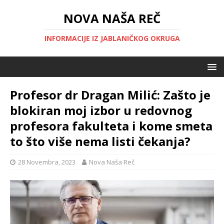
NOVA NAŠA REČ
INFORMACIJE IZ JABLANIČKOG OKRUGA
Profesor dr Dragan Milić: Zašto je
blokiran moj izbor u redovnog
profesora fakulteta i kome smeta
to što više nema listi čekanja?
28 Novembra, 2023
Nova Naša Reč