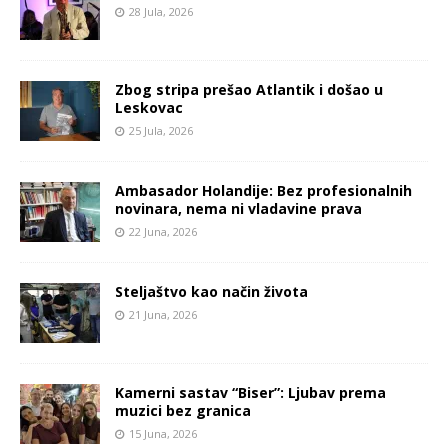
28 Jula, 2026
Zbog stripa prešao Atlantik i došao u
Leskovac
25 Jula, 2026
Ambasador Holandije: Bez profesionalnih
novinara, nema ni vladavine prava
22 Juna, 2026
Steljaštvo kao način života
21 Juna, 2026
Kamerni sastav “Biser”: Ljubav prema
muzici bez granica
15 Juna, 2026