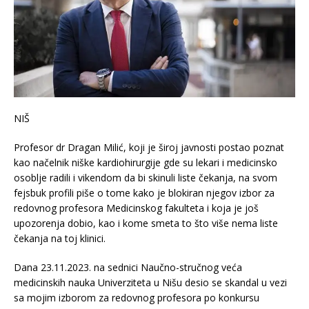
NIŠ
Profesor dr Dragan Milić, koji je široj javnosti postao poznat
kao načelnik niške kardiohirurgije gde su lekari i medicinsko
osoblje radili i vikendom da bi skinuli liste čekanja, na svom
fejsbuk profili piše o tome kako je blokiran njegov izbor za
redovnog profesora Medicinskog fakulteta i koja je još
upozorenja dobio, kao i kome smeta to što više nema liste
čekanja na toj klinici.
Dana 23.11.2023. na sednici Naučno-stručnog veća
medicinskih nauka Univerziteta u Nišu desio se skandal u vezi
sa mojim izborom za redovnog profesora po konkursu