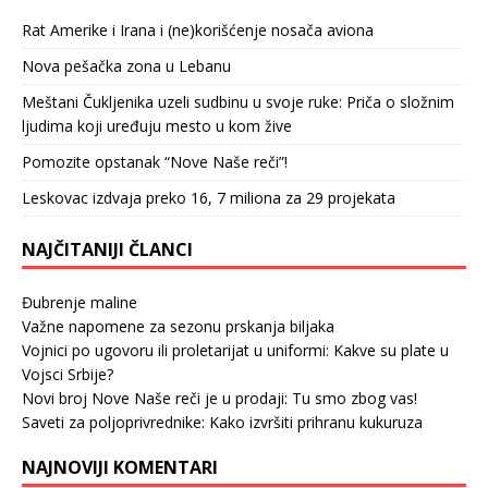
Rat Amerike i Irana i (ne)korišćenje nosača aviona
Nova pešačka zona u Lebanu
Meštani Čukljenika uzeli sudbinu u svoje ruke: Priča o složnim
ljudima koji uređuju mesto u kom žive
Pomozite opstanak “Nove Naše reči”!
Leskovac izdvaja preko 16, 7 miliona za 29 projekata
NAJČITANIJI ČLANCI
Đubrenje maline
Važne napomene za sezonu prskanja biljaka
Vojnici po ugovoru ili proletarijat u uniformi: Kakve su plate u
Vojsci Srbije?
Novi broj Nove Naše reči je u prodaji: Tu smo zbog vas!
Saveti za poljoprivrednike: Kako izvršiti prihranu kukuruza
NAJNOVIJI KOMENTARI