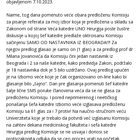
objavljenom 7.10.2023.
Naime, tog dana pomenuto veće obara predloženu Komisiju
za pisanje referata za moj izbor koja je predložena u skladu sa
Zakonom od strane Veća katedre UNO Hirurgija posle žustre
diskusije u kojoj šef katedre predlaže oktroisanu Komisiju
sačinjenu SAMO OD NASTAVNIKA IZ BEOGRADA!?! Za
njegov
predlog glasao je samo on (1 glas) a za predlog prof dr
Milana Jovanovića da Komisiju čini jedan nastavnik iz
Beograda i 2 sa naše katedre, kako predvidja Zakon, podržalo
je 18 nastavnika dok je 5 bilo uzdržano. Ovaj predlog upućen
je na Izborno veće koje je čak organizovano on-line kako bi
glasanje bilo „tajno“. Dan pre glasanja pomenuti šef katedre
šalje lične SMS poruke članovima veća da se ne glasa za
predloženu Komisiju. I pored neprimerenog i neetičkog
ponašanja šefa katedre Izborno veće izglasava predloženu
Komisiju sa 61 glas za i 7 protiv! Na naučno-stručnom veću
Univerziteta koje je trebalo da potvrdi već izglasanu Komisiju
na zahtev dekana medicinskog fakulteta i sefa katedre
Hirurgija predlog Komisije se ne usvaja i donosi se
protivzakonita odluka da se ceo proces vrati na početak