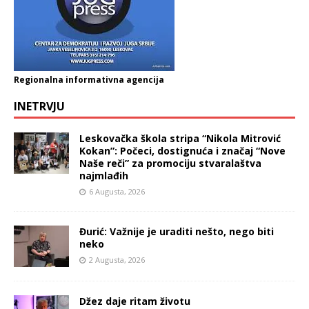
Regionalna informativna agencija
INETRVJU
Leskovačka škola stripa “Nikola Mitrović
Kokan”: Počeci, dostignuća i značaj “Nove
Naše reči” za promociju stvaralaštva
najmlađih
6 Augusta, 2026
Đurić: Važnije je uraditi nešto, nego biti
neko
2 Augusta, 2026
Džez daje ritam životu