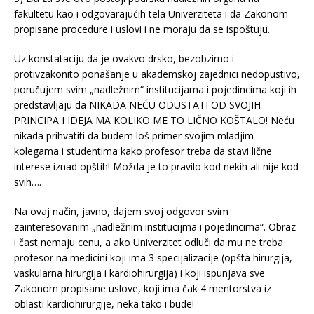
fakultetu kao i odgovarajućih tela Univerziteta i da Zakonom
propisane procedure i uslovi i ne moraju da se ispoštuju.
Uz konstataciju da je ovakvo drsko, bezobzirno i
protivzakonito ponašanje u akademskoj zajednici nedopustivo,
poručujem svim „nadležnim“ institucijama i pojedincima koji ih
predstavljaju da NIKADA NEĆU ODUSTATI OD SVOJIH
PRINCIPA I IDEJA MA KOLIKO ME TO LIČNO KOŠTALO! Neću
nikada prihvatiti da budem loš primer svojim mladjim
kolegama i studentima kako profesor treba da stavi lične
interese iznad opštih! Možda je to pravilo kod nekih ali nije kod
svih….
Na ovaj način, javno, dajem svoj odgovor svim
zainteresovanim „nadležnim institucijma i pojedincima“. Obraz
i čast nemaju cenu, a ako Univerzitet odluči da mu ne treba
profesor na medicini koji ima 3 specijalizacije (opšta hirurgija,
vaskularna hirurgija i kardiohirurgija) i koji ispunjava sve
Zakonom propisane uslove, koji ima čak 4 mentorstva iz
oblasti kardiohirurgije, neka tako i bude!