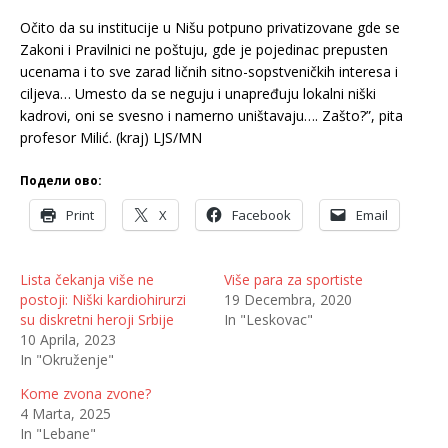
Očito da su institucije u Nišu potpuno privatizovane gde se
Zakoni i Pravilnici ne poštuju, gde je pojedinac prepusten
ucenama i to sve zarad ličnih sitno-sopstveničkih interesa i
ciljeva… Umesto da se neguju i unapređuju lokalni niški
kadrovi, oni se svesno i namerno uništavaju…. Zašto?”, pita
profesor Milić. (kraj) LJS/MN
Подели ово:
Print
X
Facebook
Email
Lista čekanja više ne
Više para za sportiste
postoji: Niški kardiohirurzi
19 Decembra, 2020
su diskretni heroji Srbije
In "Leskovac"
10 Aprila, 2023
In "Okruženje"
Kome zvona zvone?
4 Marta, 2025
In "Lebane"