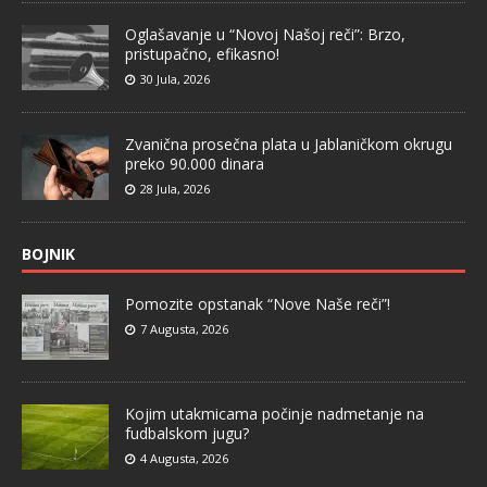
Oglašavanje u “Novoj Našoj reči”: Brzo,
pristupačno, efikasno!
30 Jula, 2026
Zvanična prosečna plata u Jablaničkom okrugu
preko 90.000 dinara
28 Jula, 2026
BOJNIK
Pomozite opstanak “Nove Naše reči”!
7 Augusta, 2026
Kojim utakmicama počinje nadmetanje na
fudbalskom jugu?
4 Augusta, 2026