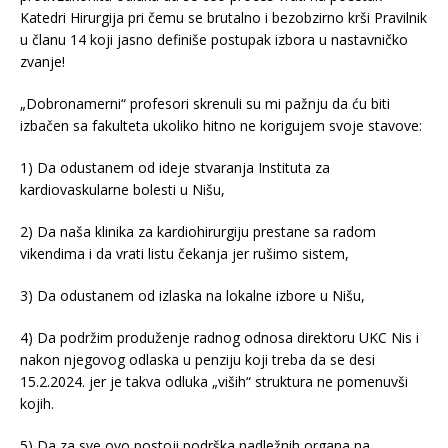
Katedri Hirurgija pri čemu se brutalno i bezobzirno krši Pravilnik
u članu 14 koji jasno definiše postupak izbora u nastavničko
zvanje!
„Dobronamerni“ profesori skrenuli su mi pažnju da ću biti
izbačen sa fakulteta ukoliko hitno ne korigujem svoje stavove:
1) Da odustanem od ideje stvaranja Instituta za
kardiovaskularne bolesti u Nišu,
2) Da naša klinika za kardiohirurgiju prestane sa radom
vikendima i da vrati listu čekanja jer rušimo sistem,
3) Da odustanem od izlaska na lokalne izbore u Nišu,
4) Da podržim produženje radnog odnosa direktoru UKC Nis i
nakon njegovog odlaska u penziju koji treba da se desi
15.2.2024. jer je takva odluka „viših“ struktura ne pomenuvši
kojih.
5) Da za sve ovo postoji podrška nadležnih organa na