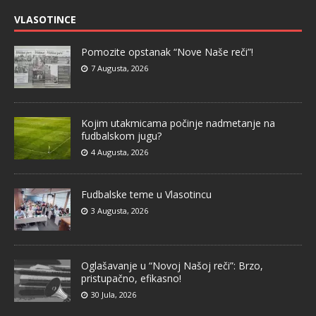
VLASOTINCE
Pomozite opstanak “Nove Naše reči”!
7 Augusta, 2026
Kojim utakmicama počinje nadmetanje na
fudbalskom jugu?
4 Augusta, 2026
Fudbalske teme u Vlasotincu
3 Augusta, 2026
Oglašavanje u “Novoj Našoj reči”: Brzo,
pristupačno, efikasno!
30 Jula, 2026