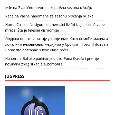
Mile
na
Zvanično otvorena kupališna sezona u Vučju
Rade
na
Važne napomene za sezonu prskanja biljaka
Home Calc
na
Nesigurnost, nerealni fizički izgled i društvene
mreže: Šta je telesna dismorfija?
Подржи оне који питају у твоје име: Како помоћи малим и
локалним независним медијима у Србији? - ForumInfo.rs
na
Pomozite opstanak “Nove Naše reči”!
Hunter
na
Bahato parkiranje u ulici Pana Đukića i pretnje
novinarki zbog slikanja automobila
JUGPRESS