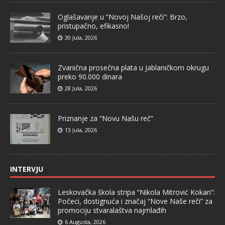
Oglašavanje u “Novoj Našoj reči”: Brzo,
pristupačno, efikasno!
30 Jula, 2026
Zvanična prosečna plata u Jablaničkom okrugu
preko 90.000 dinara
28 Jula, 2026
Priznanje za “Novu Našu reč”
13 Jula, 2026
INTERVJU
Leskovačka škola stripa “Nikola Mitrović Kokan”:
Počeci, dostignuća i značaj “Nove Naše reči” za
promociju stvaralaštva najmlađih
6 Augusta, 2026