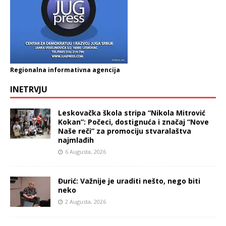
Regionalna informativna agencija
INETRVJU
Leskovačka škola stripa “Nikola Mitrović
Kokan”: Počeci, dostignuća i značaj “Nove
Naše reči” za promociju stvaralaštva
najmlađih
6 Augusta, 2026
Đurić: Važnije je uraditi nešto, nego biti
neko
2 Augusta, 2026