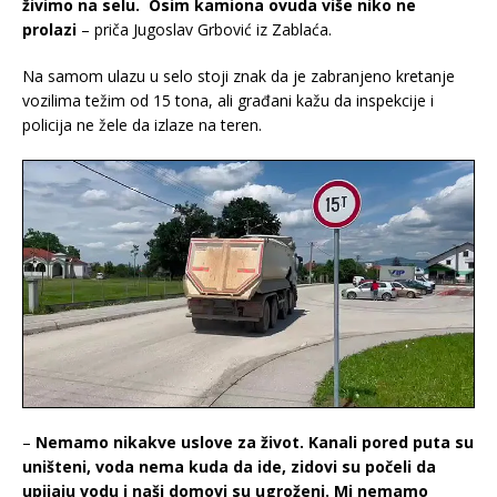
živimo na selu. Osim kamiona ovuda više niko ne
prolazi
– priča Jugoslav Grbović iz Zablaća.
Na samom ulazu u selo stoji znak da je zabranjeno kretanje
vozilima težim od 15 tona, ali građani kažu da inspekcije i
policija ne žele da izlaze na teren.
–
Nemamo nikakve uslove za život. Kanali pored puta su
uništeni, voda nema kuda da ide, zidovi su počeli da
upijaju vodu i naši domovi su ugroženi. Mi nemamo