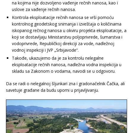
na kojima nije dozvoljeno vađenje rečnih nanosa, kao i
uslove za vađenje rečnih nanosa.
Kontrola eksploatacije rečnih nanosa se vrši pomoću
kontrolnog geodetskog snimanja i izveštaja o količinama
iskopanog rečnog nanosa u okviru projekta eksploatacije, a
koji se dostavljaju Ministarstvu poljoprivrede, šumarstva i
vodoprivrede, Republičkoj direkciji za vode, nadležnoj
vodnoj inspekciji i JVP „Srbijavode“.
Takođe, ukazujemo da je za kontrolu nelegalne
eksploatacije rečnih nanosa, nadležna vodna inspekcija u
skladu sa Zakonom o vodama, navodi se u odgovoru.
Da se radi o nelegalnoj šljunkari zna i gradonačelnik Čačka, ali
savetuje građane da budu uporni u prijavljivanju.