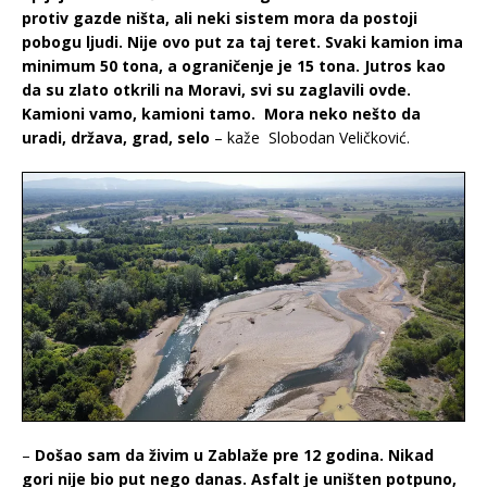
protiv gazde ništa, ali neki sistem mora da postoji
pobogu ljudi. Nije ovo put za taj teret. Svaki kamion ima
minimum 50 tona, a ograničenje je 15 tona. Jutros kao
da su zlato otkrili na Moravi, svi su zaglavili ovde.
Kamioni vamo, kamioni tamo. Mora neko nešto da
uradi, država, grad, selo
– kaže Slobodan Veličković.
–
Došao sam da živim u Zablaže pre 12 godina. Nikad
gori nije bio put nego danas. Asfalt je uništen potpuno,