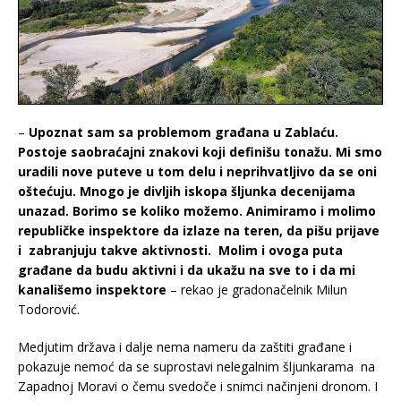
–
Upoznat sam sa problemom građana u Zablaću.
Postoje saobraćajni znakovi koji definišu tonažu. Mi smo
uradili nove puteve u tom delu i neprihvatljivo da se oni
oštećuju. Mnogo je divljih iskopa šljunka decenijama
unazad. Borimo se koliko možemo. Animiramo i molimo
republičke inspektore da izlaze na teren, da pišu prijave
i zabranjuju takve aktivnosti. Molim i ovoga puta
građane da budu aktivni i da ukažu na sve to i da mi
kanališemo inspektore
– rekao je gradonačelnik Milun
Todorović.
Medjutim država i dalje nema nameru da zaštiti građane i
pokazuje nemoć da se suprostavi nelegalnim šljunkarama na
Zapadnoj Moravi o čemu svedoče i snimci načinjeni dronom. I