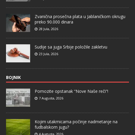
Zvanična prosečna plata u Jablaničkom okrugu
preko 90.000 dinara
28 Jula, 2026
Sudije sa juga Srbije položile zakletvu
23 Jula, 2026
BOJNIK
Pomozite opstanak “Nove Naše reči”!
7 Augusta, 2026
Kojim utakmicama počinje nadmetanje na
fudbalskom jugu?
4 Augusta, 2026