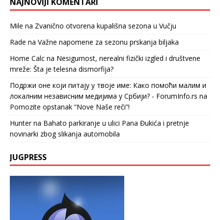
NAJNOVIJI KOMENTARI
Mile
na
Zvanično otvorena kupališna sezona u Vučju
Rade
na
Važne napomene za sezonu prskanja biljaka
Home Calc
na
Nesigurnost, nerealni fizički izgled i društvene
mreže: Šta je telesna dismorfija?
Подржи оне који питају у твоје име: Како помоћи малим и
локалним независним медијима у Србији? - ForumInfo.rs
na
Pomozite opstanak “Nove Naše reči”!
Hunter
na
Bahato parkiranje u ulici Pana Đukića i pretnje
novinarki zbog slikanja automobila
JUGPRESS