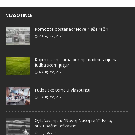
VLASOTINCE
Pomozite opstanak “Nove Naše reči”!
7 Augusta, 2026
Kojim utakmicama počinje nadmetanje na
fudbalskom jugu?
4 Augusta, 2026
Fudbalske teme u Vlasotincu
3 Augusta, 2026
Oglašavanje u “Novoj Našoj reči”: Brzo,
pristupačno, efikasno!
30 Jula, 2026