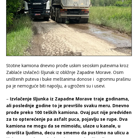
Stotine kamiona dnevno prođe uskim seoskim putevima kroz
Zablaće izvlačeći šljunak iz obližnje Zapadne Morave. Osim
uništenih puteva i buke meštanima donose i ogromnu prašinu
pa je nemoguće biti napolju, a ugroženi su i usevi.
–
Izvlačenje šljunka iz Zapadne Morave traje godinama,
ali poslednje godine to je prevršilo svaku meru. Dnevno
prođe preko 100 teških kamiona. Ovaj put nije predviđen
za to opterećenje pa asfalt puca, pojavlju se rupe. Dva
kamiona ne mogu da se mimoiđu, ulaze u kanale, u
dvorišta ljudima, decu ne smemo da pustimo na ulicu a