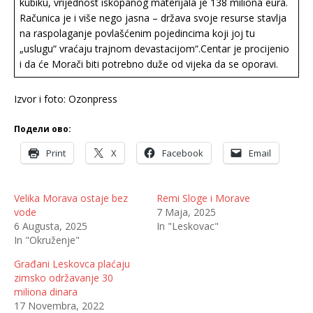
kubiku, vrijednost iskopanog materijala je 138 miliona eura.
Računica je i više nego jasna – država svoje resurse stavlja
na raspolaganje povlašćenim pojedincima koji joj tu
„uslugu“ vraćaju trajnom devastacijom“.Centar je procijenio
i da će Morači biti potrebno duže od vijeka da se oporavi.
Izvor i foto: Ozonpress
Подели ово:
Print
X
Facebook
Email
Velika Morava ostaje bez
Remi Sloge i Morave
vode
7 Maja, 2025
6 Augusta, 2025
In "Leskovac"
In "Okruženje"
Građani Leskovca plaćaju
zimsko održavanje 30
miliona dinara
17 Novembra, 2022