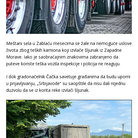
Meštani sela u Zablaću mesecima se žale na nemoguće uslove
života zbog teških kamiona koji izvlače šljunak iz Zapadne
Morave. Iako je saobraćajnim znakovima zabranjeno da
puteve koriste teška vozila inspekcije i policija ne reaguju.
I dok gradonačelnik Čačka savetuje građanima da budu uporni
u prijavljivanju, „Srbijavode“ su saopštile da nisu dali nijednu
duzvolu da se iz korita reke izvlači šljunak.