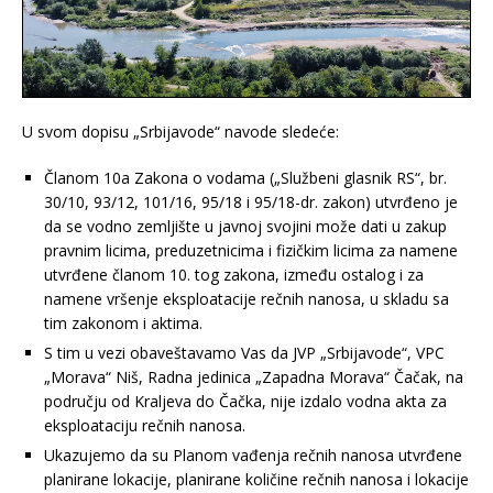
U svom dopisu „Srbijavode“ navode sledeće:
Članom 10a Zakona o vodama („Službeni glasnik RS“, br.
30/10, 93/12, 101/16, 95/18 i 95/18-dr. zakon) utvrđeno je
da se vodno zemljište u javnoj svojini može dati u zakup
pravnim licima, preduzetnicima i fizičkim licima za namene
utvrđene članom 10. tog zakona, između ostalog i za
namene vršenje eksploatacije rečnih nanosa, u skladu sa
tim zakonom i aktima.
S tim u vezi obaveštavamo Vas da JVP „Srbijavode“, VPC
„Morava“ Niš, Radna jedinica „Zapadna Morava“ Čačak, na
području od Kraljeva do Čačka, nije izdalo vodna akta za
eksploataciju rečnih nanosa.
Ukazujemo da su Planom vađenja rečnih nanosa utvrđene
planirane lokacije, planirane količine rečnih nanosa i lokacije