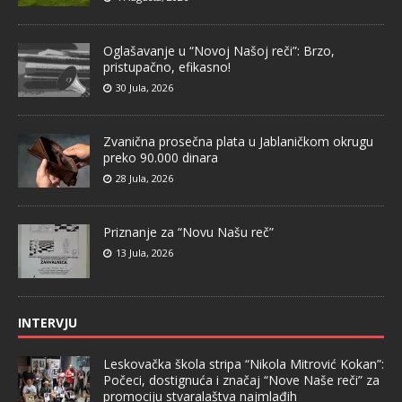
Oglašavanje u “Novoj Našoj reči”: Brzo,
pristupačno, efikasno!
30 Jula, 2026
Zvanična prosečna plata u Jablaničkom okrugu
preko 90.000 dinara
28 Jula, 2026
Priznanje za “Novu Našu reč”
13 Jula, 2026
INTERVJU
Leskovačka škola stripa “Nikola Mitrović Kokan”:
Počeci, dostignuća i značaj “Nove Naše reči” za
promociju stvaralaštva najmlađih