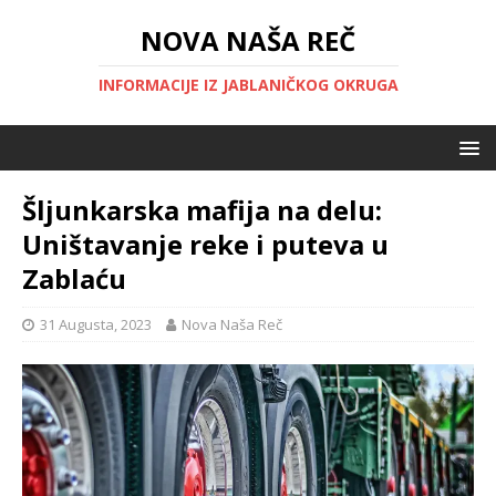
NOVA NAŠA REČ
INFORMACIJE IZ JABLANIČKOG OKRUGA
Šljunkarska mafija na delu:
Uništavanje reke i puteva u
Zablaću
31 Augusta, 2023
Nova Naša Reč