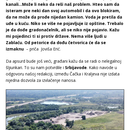
kanali…Može li neko da reši naš problem. Hteo sam da
isteram pre neki dan svoj automobil i da ovo blokiram,
da ne može da prođe nijedan kamion. Voda je pretila da
uđe u kuću. Niko se više ne pojavljuje iz opštine. Trebalo
je da dođe gradonačelnik, ali se niko nije pojavio. Kažu
mi pojedinci ti si protiv države. Nema više ljudi u
Zablaću. Od petorice da dođu četvorica će da se
izmaknu
– priča Joviša Erić.
Da apsurd bude još veći, građani kažu da se radi o nelegalnoj
šljiunkari. To su nam potvrdile i
Srbijavode
. Kako navode u
odgovoru našoj redakciji, između Čačka i Kraljeva nije izdata
nijedna dozvola za izvlačenje nanosa.