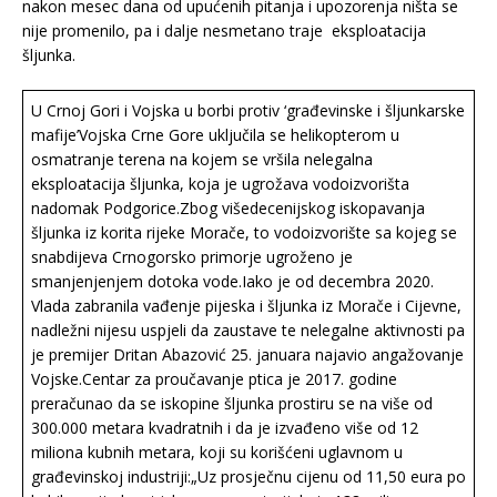
nakon mesec dana od upućenih pitanja i upozorenja ništa se
nije promenilo, pa i dalje nesmetano traje eksploatacija
šljunka.
U Crnoj Gori i Vojska u borbi protiv ‘građevinske i šljunkarske
mafije’Vojska Crne Gore uključila se helikopterom u
osmatranje terena na kojem se vršila nelegalna
eksploatacija šljunka, koja je ugrožava vodoizvorišta
nadomak Podgorice.Zbog višedecenijskog iskopavanja
šljunka iz korita rijeke Morače, to vodoizvorište sa kojeg se
snabdijeva Crnogorsko primorje ugroženo je
smanjenjenjem dotoka vode.Iako je od decembra 2020.
Vlada zabranila vađenje pijeska i šljunka iz Morače i Cijevne,
nadležni nijesu uspjeli da zaustave te nelegalne aktivnosti pa
je premijer Dritan Abazović 25. januara najavio angažovanje
Vojske.Centar za proučavanje ptica je 2017. godine
preračunao da se iskopine šljunka prostiru se na više od
300.000 metara kvadratnih i da je izvađeno više od 12
miliona kubnih metara, koji su korišćeni uglavnom u
građevinskoj industriji:„Uz prosječnu cijenu od 11,50 eura po