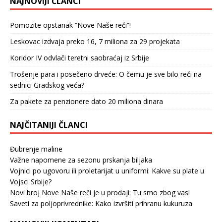
NAJNOVIJI ČLANCI
Pomozite opstanak “Nove Naše reči”!
Leskovac izdvaja preko 16, 7 miliona za 29 projekata
Koridor IV odvlači teretni saobraćaj iz Srbije
Trošenje para i posečeno drveće: O čemu je sve bilo reči na
sednici Gradskog veća?
Za pakete za penzionere dato 20 miliona dinara
NAJČITANIJI ČLANCI
Đubrenje maline
Važne napomene za sezonu prskanja biljaka
Vojnici po ugovoru ili proletarijat u uniformi: Kakve su plate u
Vojsci Srbije?
Novi broj Nove Naše reči je u prodaji: Tu smo zbog vas!
Saveti za poljoprivrednike: Kako izvršiti prihranu kukuruza