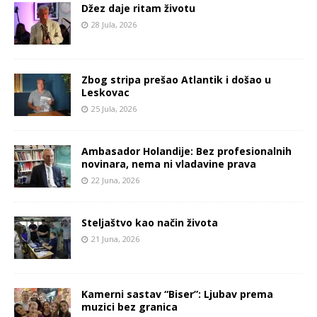
Džez daje ritam životu
28 Jula, 2026
Zbog stripa prešao Atlantik i došao u
Leskovac
25 Jula, 2026
Ambasador Holandije: Bez profesionalnih
novinara, nema ni vladavine prava
22 Juna, 2026
Steljaštvo kao način života
21 Juna, 2026
Kamerni sastav “Biser”: Ljubav prema
muzici bez granica