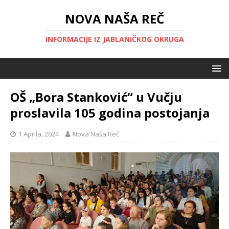
NOVA NAŠA REČ
INFORMACIJE IZ JABLANIČKOG OKRUGA
OŠ „Bora Stanković“ u Vučju
proslavila 105 godina postojanja
1 Aprila, 2024
Nova Naša Reč