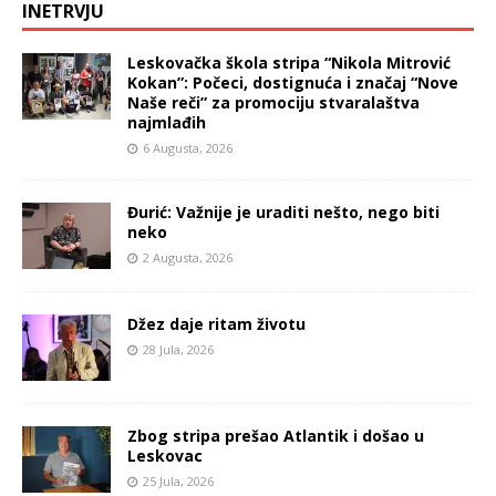
INETRVJU
Leskovačka škola stripa “Nikola Mitrović
Kokan”: Počeci, dostignuća i značaj “Nove
Naše reči” za promociju stvaralaštva
najmlađih
6 Augusta, 2026
Đurić: Važnije je uraditi nešto, nego biti
neko
2 Augusta, 2026
Džez daje ritam životu
28 Jula, 2026
Zbog stripa prešao Atlantik i došao u
Leskovac
25 Jula, 2026