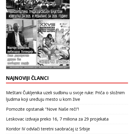
NAJNOVIJI ČLANCI
Meštani Čukljenika uzeli sudbinu u svoje ruke: Priča o složnim
ljudima koji uređuju mesto u kom žive
Pomozite opstanak “Nove Naše reči”!
Leskovac izdvaja preko 16, 7 miliona za 29 projekata
Koridor IV odvlači teretni saobraćaj iz Srbije