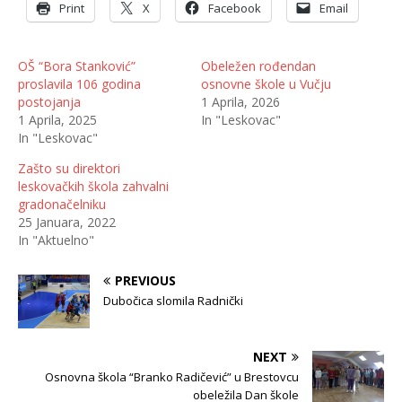
Print
X
Facebook
Email
OŠ “Bora Stanković”
Obeležen rođendan
proslavila 106 godina
osnovne škole u Vučju
postojanja
1 Aprila, 2026
1 Aprila, 2025
In "Leskovac"
In "Leskovac"
Zašto su direktori
leskovačkih škola zahvalni
gradonačelniku
25 Januara, 2022
In "Aktuelno"
PREVIOUS
Dubočica slomila Radnički
NEXT
Osnovna škola “Branko Radičević” u Brestovcu
obeležila Dan škole