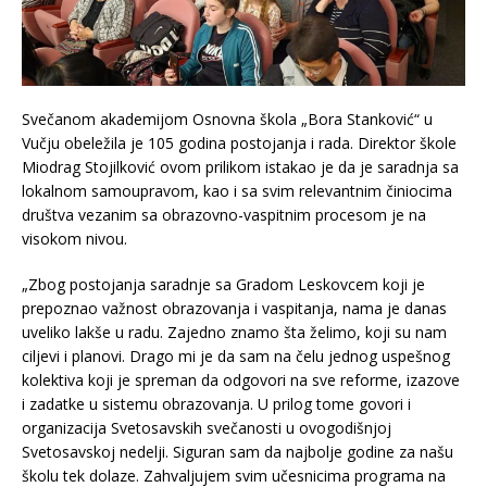
Svečanom akademijom Osnovna škola „Bora Stanković“ u
Vučju obeležila je 105 godina postojanja i rada. Direktor škole
Miodrag Stojilković ovom prilikom istakao je da je saradnja sa
lokalnom samoupravom, kao i sa svim relevantnim činiocima
društva vezanim sa obrazovno-vaspitnim procesom je na
visokom nivou.
„Zbog postojanja saradnje sa Gradom Leskovcem koji je
prepoznao važnost obrazovanja i vaspitanja, nama je danas
uveliko lakše u radu. Zajedno znamo šta želimo, koji su nam
ciljevi i planovi. Drago mi je da sam na čelu jednog uspešnog
kolektiva koji je spreman da odgovori na sve reforme, izazove
i zadatke u sistemu obrazovanja. U prilog tome govori i
organizacija Svetosavskih svečanosti u ovogodišnjoj
Svetosavskoj nedelji. Siguran sam da najbolje godine za našu
školu tek dolaze. Zahvaljujem svim učesnicima programa na