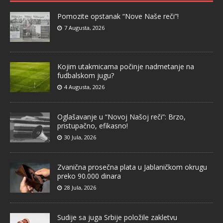
Pomozite opstanak “Nove Naše reči”!
7 Augusta, 2026
Kojim utakmicama počinje nadmetanje na
fudbalskom jugu?
4 Augusta, 2026
Oglašavanje u “Novoj Našoj reči”: Brzo,
pristupačno, efikasno!
30 Jula, 2026
Zvanična prosečna plata u Jablaničkom okrugu
preko 90.000 dinara
28 Jula, 2026
Sudije sa juga Srbije položile zakletvu