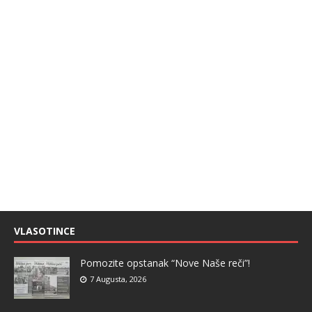
VLASOTINCE
Pomozite opstanak “Nove Naše reči”!
7 Augusta, 2026