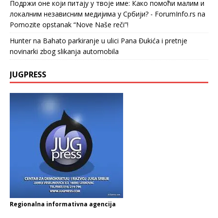
Подржи оне који питају у твоје име: Како помоћи малим и
локалним независним медијима у Србији? - ForumInfo.rs
na
Pomozite opstanak “Nove Naše reči”!
Hunter
na
Bahato parkiranje u ulici Pana Đukića i pretnje
novinarki zbog slikanja automobila
JUGPRESS
Regionalna informativna agencija