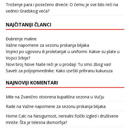
Trošenje para i posečeno drveće: O čemu je sve bilo reči na
sednici Gradskog veća?
NAJČITANIJI ČLANCI
Đubrenje maline
Važne napomene za sezonu prskanja biljaka
Vojnici po ugovoru ili proletarijat u uniformi: Kakve su plate u
Vojsci Srbije?
Novi broj Nove Naše reči je u prodaji: Tu smo zbog vas!
Saveti za poljoprivrednike: Kako izvršiti prihranu kukuruza
NAJNOVIJI KOMENTARI
Mile
na
Zvanično otvorena kupališna sezona u Vučju
Rade
na
Važne napomene za sezonu prskanja biljaka
Home Calc
na
Nesigurnost, nerealni fizički izgled i društvene
mreže: Šta je telesna dismorfija?