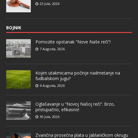
23 Jula, 2026
BOJNIK
Pomozite opstanak “Nove Naše reči”!
7 Augusta, 2026
Kojim utakmicama počinje nadmetanje na
fudbalskom jugu?
4 Augusta, 2026
Oglašavanje u “Novoj Našoj reči”: Brzo,
pristupačno, efikasno!
30 Jula, 2026
Zvanična prosečna plata u Jablaničkom okrugu