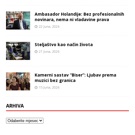
Ambasador Holandije: Bez profesionalnih
novinara, nema ni vladavine prava
22 Juna, 2026
Steljaštvo kao način života
21 Juna, 2026
Kamerni sastav “Biser”: Ljubav prema
muzici bez granica
15 Juna, 2026
ARHIVA