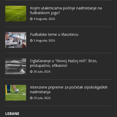
Kojim utakmicama počinje nadmetanje na
fudbalskom jugu?
4 Augusta, 2026
Fudbalske teme u Vlasotincu
3 Augusta, 2026
Oglašavanje u “Novoj Našoj reči”: Brzo,
pristupačno, efikasno!
30 Jula, 2026
Intenzivne pripreme za početak srpskoligaških
nadmetanja
29 Jula, 2026
LEBANE