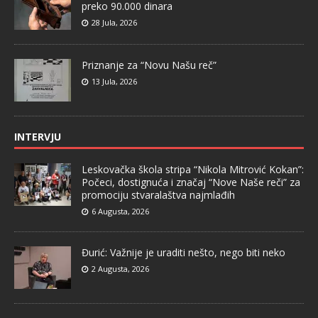
preko 90.000 dinara
28 Jula, 2026
Priznanje za “Novu Našu reč”
13 Jula, 2026
INTERVJU
Leskovačka škola stripa “Nikola Mitrović Kokan”:
Počeci, dostignuća i značaj “Nove Naše reči” za
promociju stvaralaštva najmlađih
6 Augusta, 2026
Đurić: Važnije je uraditi nešto, nego biti neko
2 Augusta, 2026