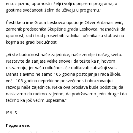
entuzijazmu, upornosti i želji i volji u pripremi programa, a
gostima svečanosti želim da uživaju u programu.“
Čestitke u ime Grada Leskovca uputio je Oliver Antanasijević,
zamenik predsednika Skupštine grada Leskovca, naznačivši da
upornost, rad i trud prosvetnih radnika i učenika su stubovi na
kojima se gradi budućnost.
„Vi ste budućnost naše zajednice, naše zemlje i našeg sveta.
Nastavite da sanjate velike snove i da težite ka njihovom
ostvarenju, jer vaša odlučnost će oblikovati sutrašnji svet.
Danas slavimo ne samo 105 godina postojanja i rada škole,
već i 105 godina neprekidne posvećenosti obrazovanju i
razvoju naše zajednice. Neka ova proslava bude podsticaj da
nastavimo da radimo zajedno, da podržavamo jedni druge i da
težimo ka još većim uspesima.“
IS/LJS
Подели ово: