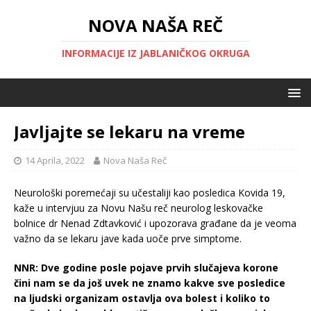
NOVA NAŠA REČ
INFORMACIJE IZ JABLANIČKOG OKRUGA
Javljajte se lekaru na vreme
14 Aprila, 2022
Nova Naša Reč
Neurološki poremećaji su učestaliji kao posledica Kovida 19,
kaže u intervjuu za Novu Našu reč neurolog leskovačke
bolnice dr Nenad Zdtavković i upozorava građane da je veoma
važno da se lekaru jave kada uoče prve simptome.
NNR:
Dve godine posle pojave prvih slučajeva korone
čini nam se da još uvek ne znamo kakve sve posledice
na ljudski organizam ostavlja ova bolest i koliko to