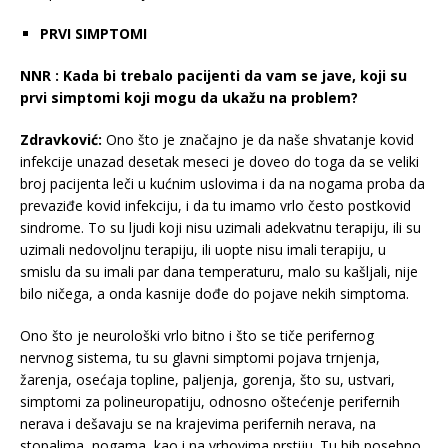
PRVI SIMPTOMI
NNR :
Kada bi trebalo pacijenti da vam se jave, koji su
prvi simptomi koji mogu da ukažu na problem?
Zdravković:
Ono što je značajno je da naše shvatanje kovid
infekcije unazad desetak meseci je doveo do toga da se veliki
broj pacijenta leči u kućnim uslovima i da na nogama proba da
prevaziđe kovid infekciju, i da tu imamo vrlo često postkovid
sindrome. To su ljudi koji nisu uzimali adekvatnu terapiju, ili su
uzimali nedovoljnu terapiju, ili uopte nisu imali terapiju, u
smislu da su imali par dana temperaturu, malo su kašljali, nije
bilo ničega, a onda kasnije dođe do pojave nekih simptoma.
Ono što je neurološki vrlo bitno i što se tiče perifernog
nervnog sistema, tu su glavni simptomi pojava trnjenja,
žarenja, osećaja topline, paljenja, gorenja, što su, ustvari,
simptomi za polineuropatiju, odnosno oštećenje perifernih
nerava i dešavaju se na krajevima perifernih nerava, na
stopalima, nogama, kao i na vrhovima prstiju. Tu bih posebno