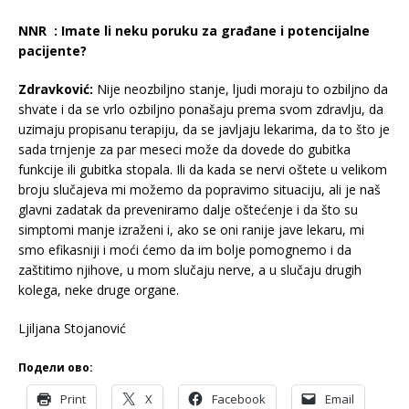
NNR :
Imate li neku poruku za građane i potencijalne
pacijente?
Zdravković:
Nije neozbiljno stanje, ljudi moraju to ozbiljno da
shvate i da se vrlo ozbiljno ponašaju prema svom zdravlju, da
uzimaju propisanu terapiju, da se javljaju lekarima, da to što je
sada trnjenje za par meseci može da dovede do gubitka
funkcije ili gubitka stopala. Ili da kada se nervi oštete u velikom
broju slučajeva mi možemo da popravimo situaciju, ali je naš
glavni zadatak da preveniramo dalje oštećenje i da što su
simptomi manje izraženi i, ako se oni ranije jave lekaru, mi
smo efikasniji i moći ćemo da im bolje pomognemo i da
zaštitimo njihove, u mom slučaju nerve, a u slučaju drugih
kolega, neke druge organe.
Ljiljana Stojanović
Подели ово:
Print
X
Facebook
Email