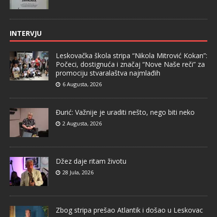
INTERVJU
Leskovačka škola stripa “Nikola Mitrović Kokan”:
Počeci, dostignuća i značaj “Nove Naše reči” za
promociju stvaralaštva najmlađih
6 Augusta, 2026
Đurić: Važnije je uraditi nešto, nego biti neko
2 Augusta, 2026
Džez daje ritam životu
28 Jula, 2026
Zbog stripa prešao Atlantik i došao u Leskovac