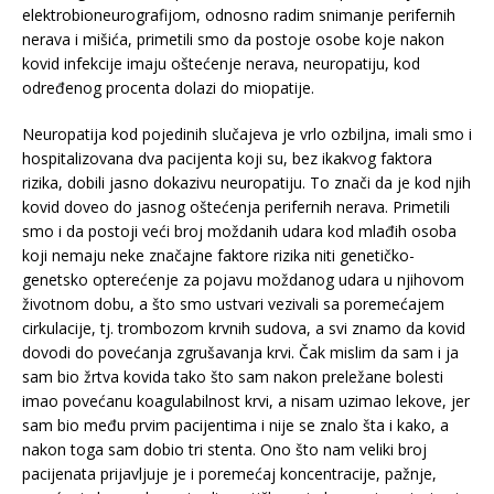
elektrobioneurografijom, odnosno radim snimanje perifernih
nerava i mišića, primetili smo da postoje osobe koje nakon
kovid infekcije imaju oštećenje nerava, neuropatiju, kod
određenog procenta dolazi do miopatije.
Neuropatija kod pojedinih slučajeva je vrlo ozbiljna, imali smo i
hospitalizovana dva pacijenta koji su, bez ikakvog faktora
rizika, dobili jasno dokazivu neuropatiju. To znači da je kod njih
kovid doveo do jasnog oštećenja perifernih nerava. Primetili
smo i da postoji veći broj moždanih udara kod mlađih osoba
koji nemaju neke značajne faktore rizika niti genetičko-
genetsko opterećenje za pojavu moždanog udara u njihovom
životnom dobu, a što smo ustvari vezivali sa poremećajem
cirkulacije, tj. trombozom krvnih sudova, a svi znamo da kovid
dovodi do povećanja zgrušavanja krvi. Čak mislim da sam i ja
sam bio žrtva kovida tako što sam nakon preležane bolesti
imao povećanu koagulabilnost krvi, a nisam uzimao lekove, jer
sam bio među prvim pacijentima i nije se znalo šta i kako, a
nakon toga sam dobio tri stenta. Ono što nam veliki broj
pacijenata prijavljuje je i poremećaj koncentracije, pažnje,