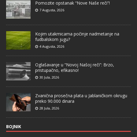
Pomozite opstanak “Nove Naše reči”!
7 Augusta, 2026
Kojim utakmicama počinje nadmetanje na
fudbalskom jugu?
4 Augusta, 2026
Oglašavanje u “Novoj Našoj reči”: Brzo,
pristupačno, efikasno!
30 Jula, 2026
Zvanična prosečna plata u Jablaničkom okrugu
preko 90.000 dinara
28 Jula, 2026
BOJNIK