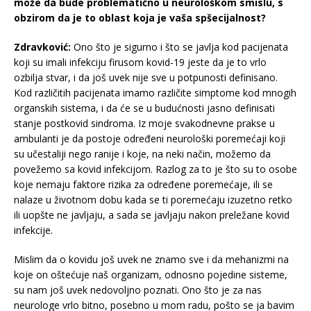
može da bude problematično u neurološkom smislu, s
obzirom da je to oblast koja je vaša spšecijalnost?
Zdravković:
Ono što je sigurno i što se javlja kod pacijenata
koji su imali infekciju firusom kovid-19 jeste da je to vrlo
ozbilja stvar, i da još uvek nije sve u potpunosti definisano.
Kod različitih pacijenata imamo različite simptome kod mnogih
organskih sistema, i da će se u budućnosti jasno definisati
stanje postkovid sindroma. Iz moje svakodnevne prakse u
ambulanti je da postoje određeni neurološki poremećaji koji
su učestaliji nego ranije i koje, na neki način, možemo da
povežemo sa kovid infekcijom. Razlog za to je što su to osobe
koje nemaju faktore rizika za određene poremećaje, ili se
nalaze u životnom dobu kada se ti poremećaju izuzetno retko
ili uopšte ne javljaju, a sada se javljaju nakon preležane kovid
infekcije.
Mislim da o kovidu još uvek ne znamo sve i da mehanizmi na
koje on oštećuje naš organizam, odnosno pojedine sisteme,
su nam još uvek nedovoljno poznati. Ono što je za nas
neurologe vrlo bitno, posebno u mom radu, pošto se ja bavim