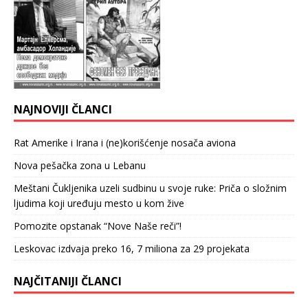
NAJNOVIJI ČLANCI
Rat Amerike i Irana i (ne)korišćenje nosača aviona
Nova pešačka zona u Lebanu
Meštani Čukljenika uzeli sudbinu u svoje ruke: Priča o složnim
ljudima koji uređuju mesto u kom žive
Pomozite opstanak “Nove Naše reči”!
Leskovac izdvaja preko 16, 7 miliona za 29 projekata
NAJČITANIJI ČLANCI