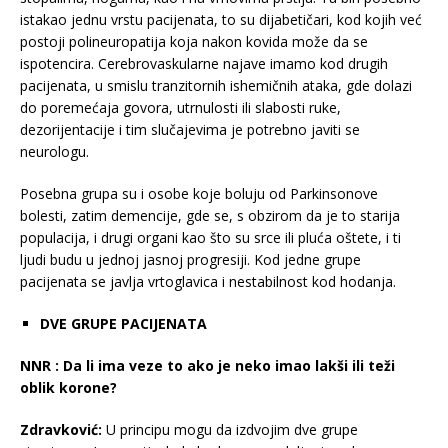
istakao jednu vrstu pacijenata, to su dijabetičari, kod kojih već
postoji polineuropatija koja nakon kovida može da se
ispotencira. Cerebrovaskularne najave imamo kod drugih
pacijenata, u smislu tranzitornih ishemičnih ataka, gde dolazi
do poremećaja govora, utrnulosti ili slabosti ruke,
dezorijentacije i tim slučajevima je potrebno javiti se
neurologu.
Posebna grupa su i osobe koje boluju od Parkinsonove
bolesti, zatim demencije, gde se, s obzirom da je to starija
populacija, i drugi organi kao što su srce ili pluća oštete, i ti
ljudi budu u jednoj jasnoj progresiji. Kod jedne grupe
pacijenata se javlja vrtoglavica i nestabilnost kod hodanja.
DVE GRUPE PACIJENATA
NNR :
Da li ima veze to ako je neko imao lakši ili teži
oblik korone?
Zdravković:
U principu mogu da izdvojim dve grupe