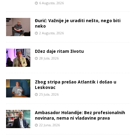
6 Augusta, 2026
Đurić: Važnije je uraditi nešto, nego biti
neko
2 Augusta, 2026
Džez daje ritam životu
28 Jula, 2026
Zbog stripa prešao Atlantik i došao u
Leskovac
25 Jula, 2026
Ambasador Holandije: Bez profesionalnih
novinara, nema ni vladavine prava
22 Juna, 2026