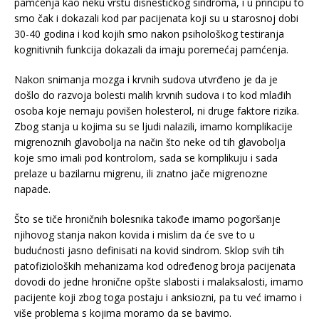
pamćenja kao neku vrstu disnestičkog sindroma, i u principu to
smo čak i dokazali kod par pacijenata koji su u starosnoj dobi
30-40 godina i kod kojih smo nakon psihološkog testiranja
kognitivnih funkcija dokazali da imaju poremećaj pamćenja.
Nakon snimanja mozga i krvnih sudova utvrđeno je da je
došlo do razvoja bolesti malih krvnih sudova i to kod mlađih
osoba koje nemaju povišen holesterol, ni druge faktore rizika.
Zbog stanja u kojima su se ljudi nalazili, imamo komplikacije
migrenoznih glavobolja na način što neke od tih glavobolja
koje smo imali pod kontrolom, sada se komplikuju i sada
prelaze u bazilarnu migrenu, ili znatno jače migrenozne
napade.
Što se tiče hroničnih bolesnika takođe imamo pogoršanje
njihovog stanja nakon kovida i mislim da će sve to u
budućnosti jasno definisati na kovid sindrom. Sklop svih tih
patofizioloških mehanizama kod određenog broja pacijenata
dovodi do jedne hronične opšte slabosti i malaksalosti, imamo
pacijente koji zbog toga postaju i anksiozni, pa tu već imamo i
više problema s kojima moramo da se bavimo.