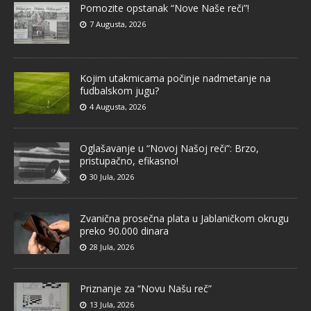
Pomozite opstanak “Nove Naše reči”!
7 Augusta, 2026
Kojim utakmicama počinje nadmetanje na
fudbalskom jugu?
4 Augusta, 2026
Oglašavanje u “Novoj Našoj reči”: Brzo,
pristupačno, efikasno!
30 Jula, 2026
Zvanična prosečna plata u Jablaničkom okrugu
preko 90.000 dinara
28 Jula, 2026
Priznanje za “Novu Našu reč”
13 Jula, 2026