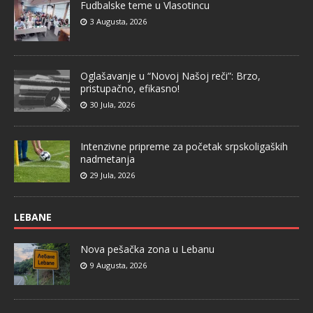
Fudbalske teme u Vlasotincu
3 Augusta, 2026
Oglašavanje u “Novoj Našoj reči”: Brzo,
pristupačno, efikasno!
30 Jula, 2026
Intenzivne pripreme za početak srpskoligaških
nadmetanja
29 Jula, 2026
LEBANE
Nova pešačka zona u Lebanu
9 Augusta, 2026