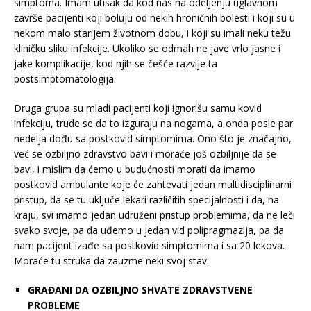
simptoma. Imam utisak da kod nas na odeljenju uglavnom
završe pacijenti koji boluju od nekih hroničnih bolesti i koji su u
nekom malo starijem životnom dobu, i koji su imali neku težu
kliničku sliku infekcije. Ukoliko se odmah ne jave vrlo jasne i
jake komplikacije, kod njih se češće razvije ta
postsimptomatologija.
Druga grupa su mladi pacijenti koji ignorišu samu kovid
infekciju, trude se da to izguraju na nogama, a onda posle par
nedelja dođu sa postkovid simptomima. Ono što je značajno,
već se ozbiljno zdravstvo bavi i moraće još ozbiljnije da se
bavi, i mislim da ćemo u budućnosti morati da imamo
postkovid ambulante koje će zahtevati jedan multidisciplinarni
pristup, da se tu uključe lekari različitih specijalnosti i da, na
kraju, svi imamo jedan udruženi pristup problemima, da ne leči
svako svoje, pa da uđemo u jedan vid polipragmazija, pa da
nam pacijent izađe sa postkovid simptomima i sa 20 lekova.
Moraće tu struka da zauzme neki svoj stav.
GRAĐANI DA OZBILJNO SHVATE ZDRAVSTVENE
PROBLEME