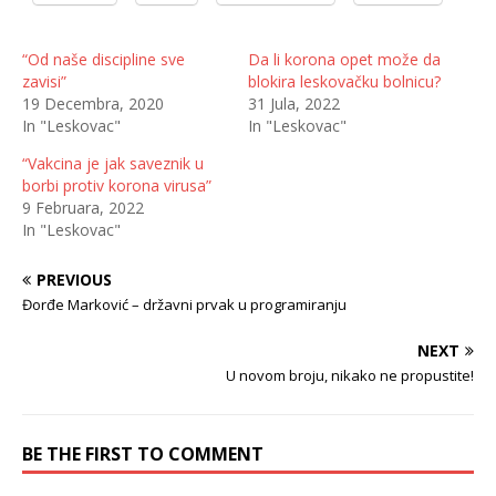
“Od naše discipline sve
Da li korona opet može da
zavisi”
blokira leskovačku bolnicu?
19 Decembra, 2020
31 Jula, 2022
In "Leskovac"
In "Leskovac"
“Vakcina je jak saveznik u
borbi protiv korona virusa”
9 Februara, 2022
In "Leskovac"
PREVIOUS
Đorđe Marković – državni prvak u programiranju
NEXT
U novom broju, nikako ne propustite!
BE THE FIRST TO COMMENT