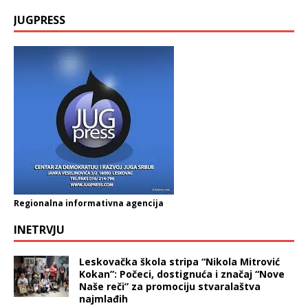
JUGPRESS
Regionalna informativna agencija
INETRVJU
Leskovačka škola stripa “Nikola Mitrović
Kokan”: Počeci, dostignuća i značaj “Nove
Naše reči” za promociju stvaralaštva
najmlađih