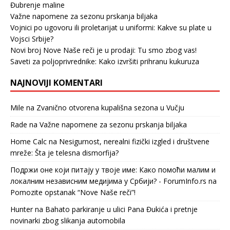
Đubrenje maline
Važne napomene za sezonu prskanja biljaka
Vojnici po ugovoru ili proletarijat u uniformi: Kakve su plate u
Vojsci Srbije?
Novi broj Nove Naše reči je u prodaji: Tu smo zbog vas!
Saveti za poljoprivrednike: Kako izvršiti prihranu kukuruza
NAJNOVIJI KOMENTARI
Mile
na
Zvanično otvorena kupališna sezona u Vučju
Rade
na
Važne napomene za sezonu prskanja biljaka
Home Calc
na
Nesigurnost, nerealni fizički izgled i društvene
mreže: Šta je telesna dismorfija?
Подржи оне који питају у твоје име: Како помоћи малим и
локалним независним медијима у Србији? - ForumInfo.rs
na
Pomozite opstanak “Nove Naše reči”!
Hunter
na
Bahato parkiranje u ulici Pana Đukića i pretnje
novinarki zbog slikanja automobila