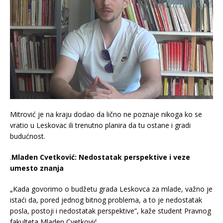
Mitrović je na kraju dodao da lično ne poznaje nikoga ko se
vratio u Leskovac ili trenutno planira da tu ostane i gradi
budućnost.
.
Mladen Cvetković: Nedostatak perspektive i veze
umesto znanja
„Kada govorimo o budžetu grada Leskovca za mlade, važno je
istaći da, pored jednog bitnog problema, a to je nedostatak
posla, postoji i nedostatak perspektive”, kaže student Pravnog
fakulteta Mladen Cvetković.