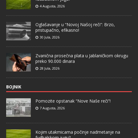
4 Augusta, 2026
Oglašavanje u “Novoj Našoj reči”: Brzo,
pristupačno, efikasno!
30 Jula, 2026
Zvanična prosečna plata u Jablaničkom okrugu
preko 90.000 dinara
28 Jula, 2026
BOJNIK
Pomozite opstanak “Nove Naše reči”!
7 Augusta, 2026
Kojim utakmicama počinje nadmetanje na
fudbalskom jugu?