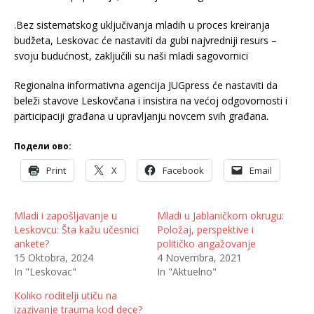
.Bez sistematskog uključivanja mladih u proces kreiranja
budžeta, Leskovac će nastaviti da gubi najvredniji resurs –
svoju budućnost, zaključili su naši mladi sagovornici
Regionalna informativna agencija JUGpress će nastaviti da
beleži stavove Leskovčana i insistira na većoj odgovornosti i
participaciji građana u upravljanju novcem svih građana.
Подели ово:
Print
X
Facebook
Email
Mladi i zapošljavanje u
Mladi u Jablaničkom okrugu:
Leskovcu: Šta kažu učesnici
Položaj, perspektive i
ankete?
političko angažovanje
15 Oktobra, 2024
4 Novembra, 2021
In "Leskovac"
In "Aktuelno"
Koliko roditelji utiču na
izazivanje trauma kod dece?