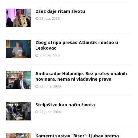
Džez daje ritam životu
28 Jula, 2026
Zbog stripa prešao Atlantik i došao u
Leskovac
25 Jula, 2026
Ambasador Holandije: Bez profesionalnih
novinara, nema ni vladavine prava
22 Juna, 2026
Steljaštvo kao način života
21 Juna, 2026
Kamerni sastav “Biser”: Ljubav prema