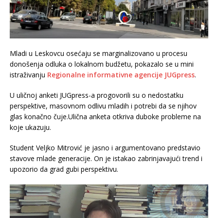
Mladi u Leskovcu osećaju se marginalizovano u procesu
donošenja odluka o lokalnom budžetu, pokazalo se u mini
istraživanju
Regionalne informativne agencije JUGpress
.
U uličnoj anketi JUGpress-a progovorili su o nedostatku
perspektive, masovnom odlivu mladih i potrebi da se njihov
glas konačno čuje.Ulična anketa otkriva duboke probleme na
koje ukazuju.
Student Veljko Mitrović je jasno i argumentovano predstavio
stavove mlade generacije. On je istakao zabrinjavajući trend i
upozorio da grad gubi perspektivu.