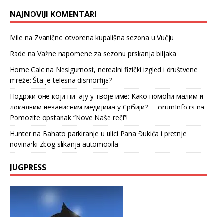
NAJNOVIJI KOMENTARI
Mile
na
Zvanično otvorena kupališna sezona u Vučju
Rade
na
Važne napomene za sezonu prskanja biljaka
Home Calc
na
Nesigurnost, nerealni fizički izgled i društvene
mreže: Šta je telesna dismorfija?
Подржи оне који питају у твоје име: Како помоћи малим и
локалним независним медијима у Србији? - ForumInfo.rs
na
Pomozite opstanak “Nove Naše reči”!
Hunter
na
Bahato parkiranje u ulici Pana Đukića i pretnje
novinarki zbog slikanja automobila
JUGPRESS