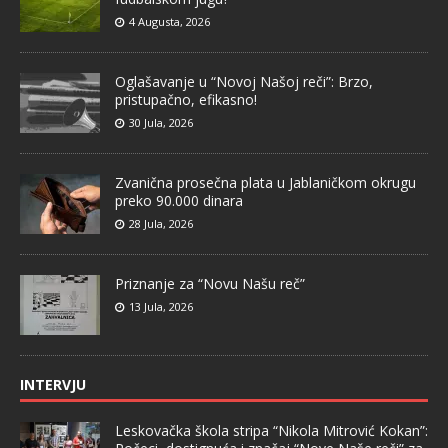
4 Augusta, 2026
Oglašavanje u “Novoj Našoj reči”: Brzo,
pristupačno, efikasno!
30 Jula, 2026
Zvanična prosečna plata u Jablaničkom okrugu
preko 90.000 dinara
28 Jula, 2026
Priznanje za “Novu Našu reč”
13 Jula, 2026
INTERVJU
Leskovačka škola stripa “Nikola Mitrović Kokan”: