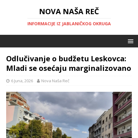
NOVA NAŠA REČ
INFORMACIJE IZ JABLANIČKOG OKRUGA
Odlučivanje o budžetu Leskovca:
Mladi se osećaju marginalizovano
6 Juna, 2026
Nova Naša Reč