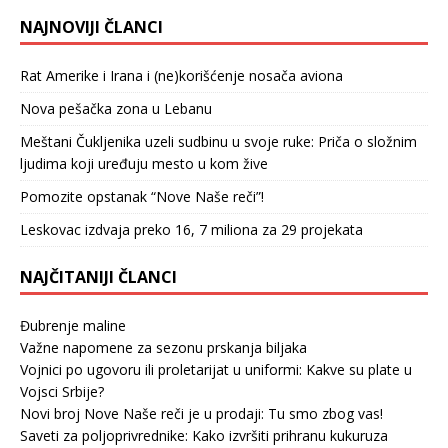
NAJNOVIJI ČLANCI
Rat Amerike i Irana i (ne)korišćenje nosača aviona
Nova pešačka zona u Lebanu
Meštani Čukljenika uzeli sudbinu u svoje ruke: Priča o složnim
ljudima koji uređuju mesto u kom žive
Pomozite opstanak “Nove Naše reči”!
Leskovac izdvaja preko 16, 7 miliona za 29 projekata
NAJČITANIJI ČLANCI
Đubrenje maline
Važne napomene za sezonu prskanja biljaka
Vojnici po ugovoru ili proletarijat u uniformi: Kakve su plate u
Vojsci Srbije?
Novi broj Nove Naše reči je u prodaji: Tu smo zbog vas!
Saveti za poljoprivrednike: Kako izvršiti prihranu kukuruza