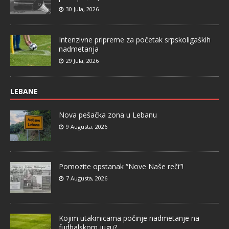
30 Jula, 2026
Intenzivne pripreme za početak srpskoligaških
nadmetanja
29 Jula, 2026
LEBANE
Nova pešačka zona u Lebanu
9 Augusta, 2026
Pomozite opstanak “Nove Naše reči”!
7 Augusta, 2026
Kojim utakmicama počinje nadmetanje na
fudbalskom jugu?