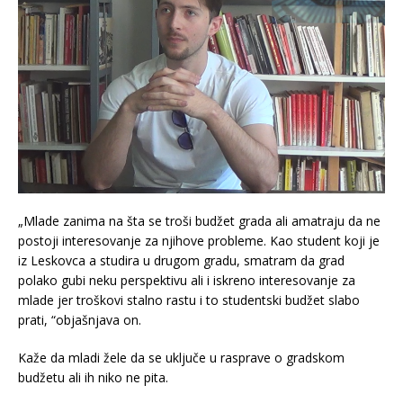
„Mlade zanima na šta se troši budžet grada ali amatraju da ne
postoji interesovanje za njihove probleme. Kao student koji je
iz Leskovca a studira u drugom gradu, smatram da grad
polako gubi neku perspektivu ali i iskreno interesovanje za
mlade jer troškovi stalno rastu i to studentski budžet slabo
prati, “objašnjava on.
Kaže da mladi žele da se uključe u rasprave o gradskom
budžetu ali ih niko ne pita.