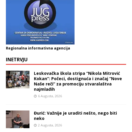
Regionalna informativna agencija
INETRVJU
Leskovačka škola stripa “Nikola Mitrović
Kokan”: Počeci, dostignuća i značaj “Nove
Naše reči” za promociju stvaralaštva
najmlađih
6 Augusta, 2026
Đurić: Važnije je uraditi nešto, nego biti
neko
2 Augusta, 2026