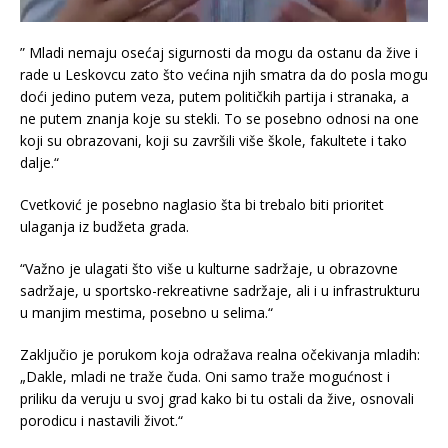
” Mladi nemaju osećaj sigurnosti da mogu da ostanu da žive i
rade u Leskovcu zato što većina njih smatra da do posla mogu
doći jedino putem veza, putem političkih partija i stranaka, a
ne putem znanja koje su stekli. To se posebno odnosi na one
koji su obrazovani, koji su završili više škole, fakultete i tako
dalje.“
Cvetković je posebno naglasio šta bi trebalo biti prioritet
ulaganja iz budžeta grada.
“Važno je ulagati što više u kulturne sadržaje, u obrazovne
sadržaje, u sportsko-rekreativne sadržaje, ali i u infrastrukturu
u manjim mestima, posebno u selima.“
Zaključio je porukom koja odražava realna očekivanja mladih:
„Dakle, mladi ne traže čuda. Oni samo traže mogućnost i
priliku da veruju u svoj grad kako bi tu ostali da žive, osnovali
porodicu i nastavili život.“