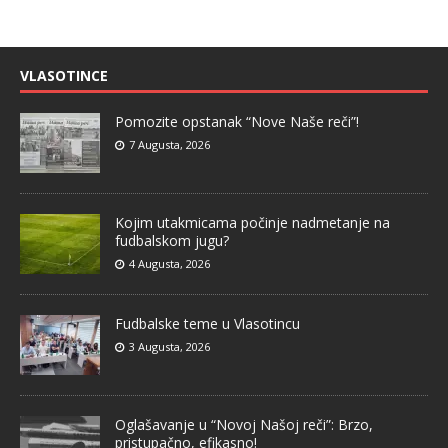
VLASOTINCE
Pomozite opstanak “Nove Naše reči”!
7 Augusta, 2026
Kojim utakmicama počinje nadmetanje na
fudbalskom jugu?
4 Augusta, 2026
Fudbalske teme u Vlasotincu
3 Augusta, 2026
Oglašavanje u “Novoj Našoj reči”: Brzo,
pristupačno, efikasno!