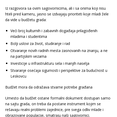
Iz razgovora sa ovim sagovornicima, ali i sa onima koji nisu
hteli pred kameru, jasno se izdvajaju prioriteti koje mladi žele
da vide u budžetu grada:
Veći broj kulturnih i zabavnih događaja prilagođenih
mladima i studentima
Bolji uslovi za život, studiranje i rad
Otvaranje novih radnih mesta zasnovanih na znanju, a ne
na partijskim vezama
Investicije u infrastrukturu sela i manjih naselja
Stvaranje osećaja sigurnosti i perspektive za budućnost u
Leskovcu
Budžet mora da odražava stvarne potrebe građana
Umesto da budžet ostane formalni dokument dostupan samo
na sajtu grada, on treba da postane instrument kojim se
rešavaju realni problemi zajednice, pre svega odliv mlade i
obrazovane populacije, smatraju naši sagovornici.