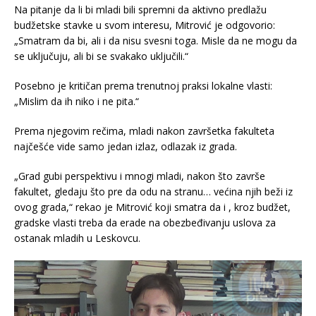
Na pitanje da li bi mladi bili spremni da aktivno predlažu
budžetske stavke u svom interesu, Mitrović je odgovorio:
„Smatram da bi, ali i da nisu svesni toga. Misle da ne mogu da
se uključuju, ali bi se svakako uključili.“
Posebno je kritičan prema trenutnoj praksi lokalne vlasti:
„Mislim da ih niko i ne pita.“
Prema njegovim rečima, mladi nakon završetka fakulteta
najčešće vide samo jedan izlaz, odlazak iz grada.
„Grad gubi perspektivu i mnogi mladi, nakon što završe
fakultet, gledaju što pre da odu na stranu… većina njih beži iz
ovog grada,“ rekao je Mitrović koji smatra da i , kroz budžet,
gradske vlasti treba da erade na obezbeđivanju uslova za
ostanak mladih u Leskovcu.