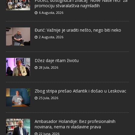
Počeci, dostignuća i značaj “Nove Naše reči” za
promociju stvaralaštva najmlađih
6 Augusta, 2026
Đurić: Važnije je uraditi nešto, nego biti neko
2 Augusta, 2026
Džez daje ritam životu
28 Jula, 2026
Zbog stripa prešao Atlantik i došao u Leskovac
25 Jula, 2026
Ambasador Holandije: Bez profesionalnih
novinara, nema ni vladavine prava
22 Juna, 2026