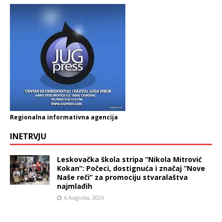
Regionalna informativna agencija
INETRVJU
Leskovačka škola stripa “Nikola Mitrović
Kokan”: Počeci, dostignuća i značaj “Nove
Naše reči” za promociju stvaralaštva
najmlađih
6 Augusta, 2026