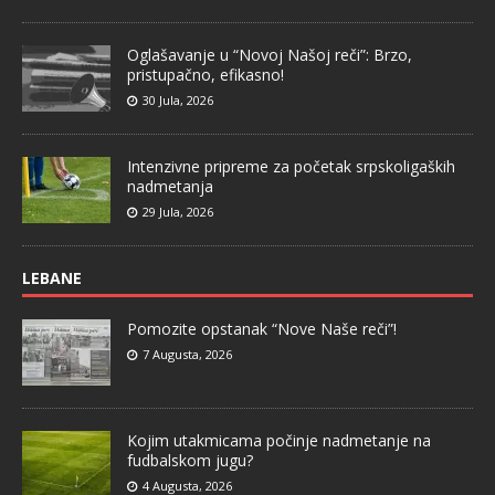
Oglašavanje u “Novoj Našoj reči”: Brzo,
pristupačno, efikasno!
30 Jula, 2026
Intenzivne pripreme za početak srpskoligaških
nadmetanja
29 Jula, 2026
LEBANE
Pomozite opstanak “Nove Naše reči”!
7 Augusta, 2026
Kojim utakmicama počinje nadmetanje na
fudbalskom jugu?
4 Augusta, 2026