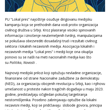
PU “Lokal pres” najoštrije osuđuje dirigovanu medijsku
kampanju koja se prethodnih dana vodi protiv organizacija
civilnog društva u Srbiji. Kroz plasiranje visoko spinovanih
informacija i iznošenje neutemeljenih tvrdnji, manipulacijama
se pokušava obezvrediti dosadašnji trud i rezultati civilnog
sektora i lokalnih nezavisnih medija. Asocijacija lokalnih i
nezavisnih medija “Lokal pres” i mediji koje ona okuplja
ponovo su se našli na meti nacionalnih medija kao što
su
Politika
,
Novosti
.
Najnoviji medijski prilozi koji optužuju nevladine organizacije,
finansirane od strane Nacionalne zadužbine za demokratiju
(NED), za organizaciju obojenih revolucija u Srbiji, kao i njihovu
umešanost u proteste nakon tragičnih događaja u maju 2023.
godine, predstavljaju očigledan pokušaj targetiranja
neistomišljenika. Posebno zabrinjavaju optužbe da lokalni
nezavisni mediji, koji se pridržavaju slobode govora, principa