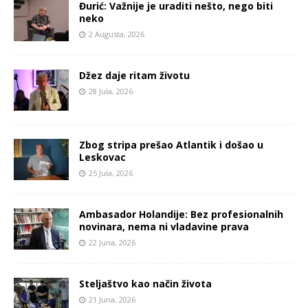
Đurić: Važnije je uraditi nešto, nego biti
neko
2 Augusta, 2026
Džez daje ritam životu
28 Jula, 2026
Zbog stripa prešao Atlantik i došao u
Leskovac
25 Jula, 2026
Ambasador Holandije: Bez profesionalnih
novinara, nema ni vladavine prava
22 Juna, 2026
Steljaštvo kao način života
21 Juna, 2026