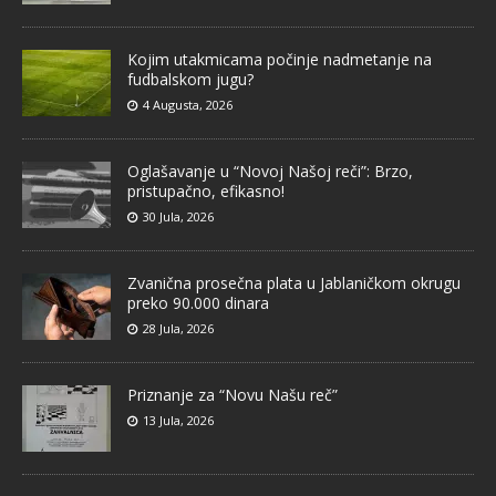
Kojim utakmicama počinje nadmetanje na
fudbalskom jugu?
4 Augusta, 2026
Oglašavanje u “Novoj Našoj reči”: Brzo,
pristupačno, efikasno!
30 Jula, 2026
Zvanična prosečna plata u Jablaničkom okrugu
preko 90.000 dinara
28 Jula, 2026
Priznanje za “Novu Našu reč”
13 Jula, 2026