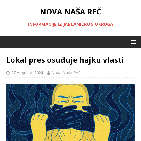
NOVA NAŠA REČ
INFORMACIJE IZ JABLANIČKOG OKRUGA
Lokal pres osuđuje hajku vlasti
27 Augusta, 2024
Nova Naša Reč