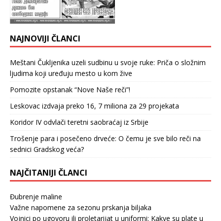
NAJNOVIJI ČLANCI
Meštani Čukljenika uzeli sudbinu u svoje ruke: Priča o složnim
ljudima koji uređuju mesto u kom žive
Pomozite opstanak “Nove Naše reči”!
Leskovac izdvaja preko 16, 7 miliona za 29 projekata
Koridor IV odvlači teretni saobraćaj iz Srbije
Trošenje para i posečeno drveće: O čemu je sve bilo reči na
sednici Gradskog veća?
NAJČITANIJI ČLANCI
Đubrenje maline
Važne napomene za sezonu prskanja biljaka
Vojnici po ugovoru ili proletarijat u uniformi: Kakve su plate u