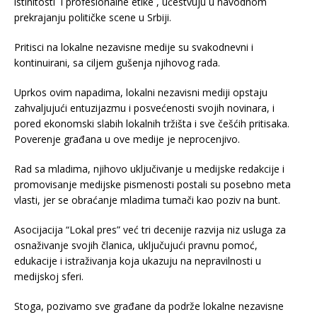
istinitosti i profesionalne etike , učestvuju u navodnom
prekrajanju političke scene u Srbiji.
Pritisci na lokalne nezavisne medije su svakodnevni i
kontinuirani, sa ciljem gušenja njihovog rada.
Uprkos ovim napadima, lokalni nezavisni mediji opstaju
zahvaljujući entuzijazmu i posvećenosti svojih novinara, i
pored ekonomski slabih lokalnih tržišta i sve češćih pritisaka.
Poverenje građana u ove medije je neprocenjivo.
Rad sa mladima, njihovo uključivanje u medijske redakcije i
promovisanje medijske pismenosti postali su posebno meta
vlasti, jer se obraćanje mladima tumači kao poziv na bunt.
Asocijacija “Lokal pres” već tri decenije razvija niz usluga za
osnaživanje svojih članica, uključujući pravnu pomoć,
edukacije i istraživanja koja ukazuju na nepravilnosti u
medijskoj sferi.
Stoga, pozivamo sve građane da podrže lokalne nezavisne