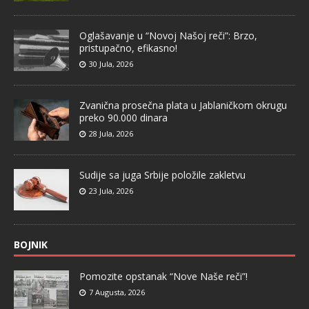
Oglašavanje u “Novoj Našoj reči”: Brzo,
pristupačno, efikasno!
30 Jula, 2026
Zvanična prosečna plata u Jablaničkom okrugu
preko 90.000 dinara
28 Jula, 2026
Sudije sa juga Srbije položile zakletvu
23 Jula, 2026
BOJNIK
Pomozite opstanak “Nove Naše reči”!
7 Augusta, 2026