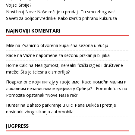
Vojsci Srbije?
Novi broj Nove Naše reči je u prodaji: Tu smo zbog vas!
Saveti za poljoprivrednike: Kako izvršiti prihranu kukuruza
NAJNOVIJI KOMENTARI
Mile
na
Zvanično otvorena kupališna sezona u Vučju
Rade
na
Važne napomene za sezonu prskanja biljaka
Home Calc
na
Nesigurnost, nerealni fizički izgled i društvene
mreže: Šta je telesna dismorfija?
Подржи оне који питају у твоје име: Како помоћи малим и
локалним независним медијима у Србији? - ForumInfo.rs
na
Pomozite opstanak “Nove Naše reči”!
Hunter
na
Bahato parkiranje u ulici Pana Đukića i pretnje
novinarki zbog slikanja automobila
JUGPRESS