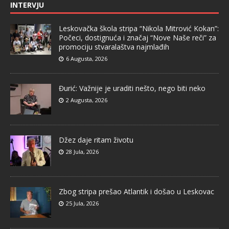
INTERVJU
Leskovačka škola stripa “Nikola Mitrović Kokan”:
Počeci, dostignuća i značaj “Nove Naše reči” za
promociju stvaralaštva najmlađih
6 Augusta, 2026
Đurić: Važnije je uraditi nešto, nego biti neko
2 Augusta, 2026
Džez daje ritam životu
28 Jula, 2026
Zbog stripa prešao Atlantik i došao u Leskovac
25 Jula, 2026