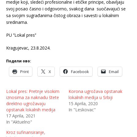
medije koji, sledeći profesionalne i etičke principe, obavljaju
svoj posao časno i odgovorno, svakog dana suočavajući se
sa svojim sugrađanima čistog obraza i savesti u lokalnim
sredinama.
PU ’’Lokal pres’’
Kragujevac, 23.8.2024.
Подели ово:
Print
X
Facebook
Email
Lokal pres: Pretnje visokim
Korona ugrožava opstanak
iznosima za naknadu štete
lokalnih medija u Srbiji
direktno ugrožavaju
15 Aprila, 2020
opstanak lokalnih medija
In "Leskovac"
17 Aprila, 2021
In "Aktuelno"
Kroz sufinansiranje,