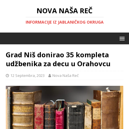
NOVA NAŠA REČ
INFORMACIJE IZ JABLANIČKOG OKRUGA
Grad Niš donirao 35 kompleta
udžbenika za decu u Orahovcu
12 Septembra, 2023
Nova Naša Reč