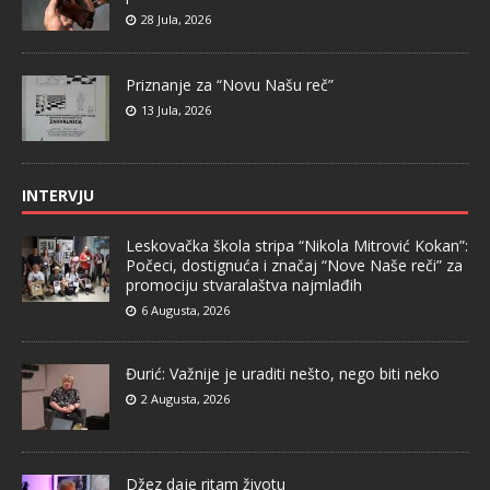
28 Jula, 2026
Priznanje za “Novu Našu reč”
13 Jula, 2026
INTERVJU
Leskovačka škola stripa “Nikola Mitrović Kokan”:
Počeci, dostignuća i značaj “Nove Naše reči” za
promociju stvaralaštva najmlađih
6 Augusta, 2026
Đurić: Važnije je uraditi nešto, nego biti neko
2 Augusta, 2026
Džez daje ritam životu