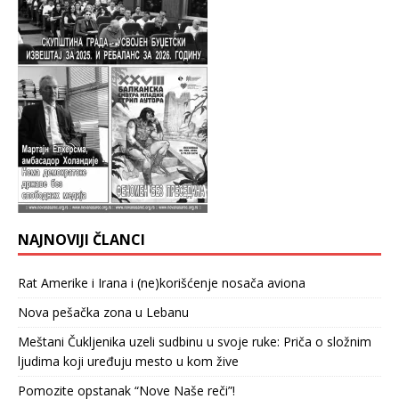
NAJNOVIJI ČLANCI
Rat Amerike i Irana i (ne)korišćenje nosača aviona
Nova pešačka zona u Lebanu
Meštani Čukljenika uzeli sudbinu u svoje ruke: Priča o složnim
ljudima koji uređuju mesto u kom žive
Pomozite opstanak “Nove Naše reči”!