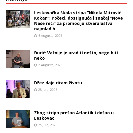
Leskovačka škola stripa “Nikola Mitrović
Kokan”: Počeci, dostignuća i značaj “Nove
Naše reči” za promociju stvaralaštva
najmlađih
6 Augusta, 2026
Đurić: Važnije je uraditi nešto, nego biti
neko
2 Augusta, 2026
Džez daje ritam životu
28 Jula, 2026
Zbog stripa prešao Atlantik i došao u
Leskovac
25 Jula, 2026