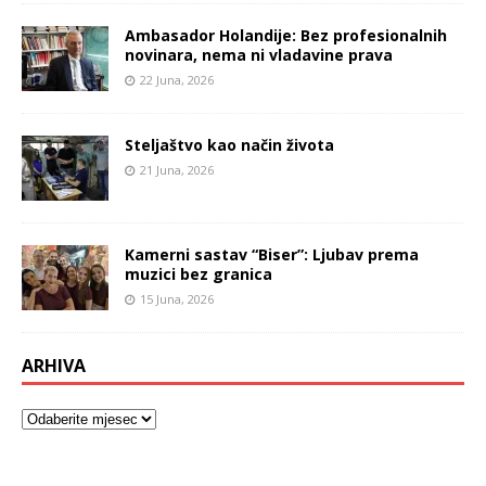
Ambasador Holandije: Bez profesionalnih
novinara, nema ni vladavine prava
22 Juna, 2026
Steljaštvo kao način života
21 Juna, 2026
Kamerni sastav “Biser”: Ljubav prema
muzici bez granica
15 Juna, 2026
ARHIVA