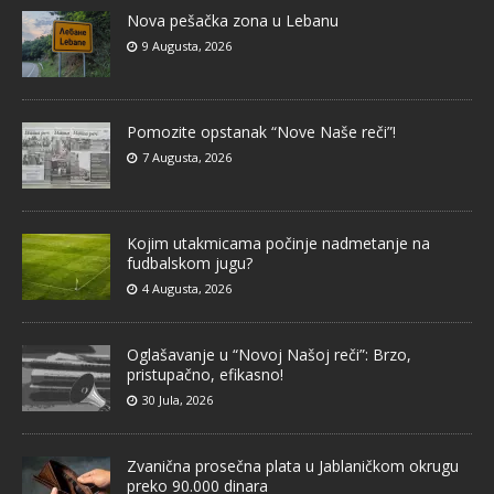
Nova pešačka zona u Lebanu
9 Augusta, 2026
Pomozite opstanak “Nove Naše reči”!
7 Augusta, 2026
Kojim utakmicama počinje nadmetanje na
fudbalskom jugu?
4 Augusta, 2026
Oglašavanje u “Novoj Našoj reči”: Brzo,
pristupačno, efikasno!
30 Jula, 2026
Zvanična prosečna plata u Jablaničkom okrugu
preko 90.000 dinara