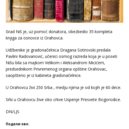
Grad Niš je, uz pomoć donatora, obezbedio 35 kompleta
knjiga za osnovce iz Orahovca.
Udžbenike je gradonačelnica Dragana Sotirovski predala
Pavlini Radovanović, učenici osmog razreda koja je u poseti
Nišu bila sa majkom Velikom i Aleksandrom Micićem,
predsednikom Privremenog organa opštine Orahovac,
saopšteno je iz kabineta gradonačelnice.
U Orahovcu živi 250 Srba , medju njima je od kojih je 60 dece.
Srbi u Orahovcu žive oko crkve Uspenje Presvete Bogorodice.
DN/LJS
Подели ово: