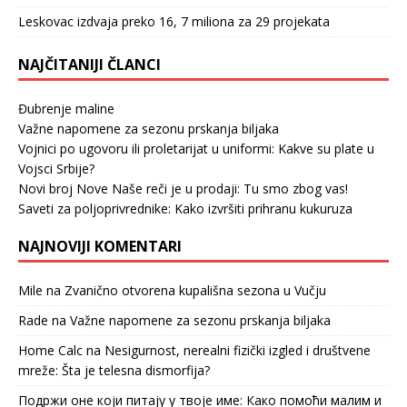
Leskovac izdvaja preko 16, 7 miliona za 29 projekata
NAJČITANIJI ČLANCI
Đubrenje maline
Važne napomene za sezonu prskanja biljaka
Vojnici po ugovoru ili proletarijat u uniformi: Kakve su plate u
Vojsci Srbije?
Novi broj Nove Naše reči je u prodaji: Tu smo zbog vas!
Saveti za poljoprivrednike: Kako izvršiti prihranu kukuruza
NAJNOVIJI KOMENTARI
Mile
na
Zvanično otvorena kupališna sezona u Vučju
Rade
na
Važne napomene za sezonu prskanja biljaka
Home Calc
na
Nesigurnost, nerealni fizički izgled i društvene
mreže: Šta je telesna dismorfija?
Подржи оне који питају у твоје име: Како помоћи малим и