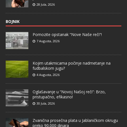
28 Jula, 2026
BOJNIK
Pomozite opstanak “Nove Naše reči”!
7 Augusta, 2026
Kojim utakmicama počinje nadmetanje na
fudbalskom jugu?
4 Augusta, 2026
Oglašavanje u “Novoj Našoj reči”: Brzo,
pristupačno, efikasno!
30 Jula, 2026
Zvanična prosečna plata u Jablaničkom okrugu
preko 90.000 dinara