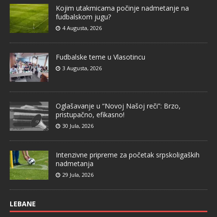
Kojim utakmicama počinje nadmetanje na
fudbalskom jugu?
4 Augusta, 2026
Fudbalske teme u Vlasotincu
3 Augusta, 2026
Oglašavanje u “Novoj Našoj reči”: Brzo,
pristupačno, efikasno!
30 Jula, 2026
Intenzivne pripreme za početak srpskoligaških
nadmetanja
29 Jula, 2026
LEBANE