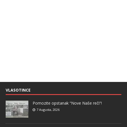
VLASOTINCE
Pomozite opstanak “Nove Naše reči”!
7 Augusta, 2026