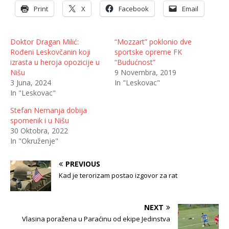
Print
X
Facebook
Email
Doktor Dragan Milić:
“Mozzart” poklonio dve
Rođeni Leskovčanin koji
sportske opreme FK
izrasta u heroja opozicije u
“Budućnost”
Nišu
9 Novembra, 2019
3 Juna, 2024
In "Leskovac"
In "Leskovac"
Stefan Nemanja dobija
spomenik i u Nišu
30 Oktobra, 2022
In "Okruženje"
PREVIOUS
Kad je terorizam postao izgovor za rat
NEXT
Vlasina poražena u Paraćinu od ekipe Jedinstva