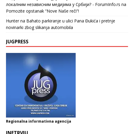
локалним независним медијима у Србији? - ForumInfo.rs
na
Pomozite opstanak “Nove Naše reči”!
Hunter
na
Bahato parkiranje u ulici Pana Đukića i pretnje
novinarki zbog slikanja automobila
JUGPRESS
Regionalna informativna agencija
INETRVJU