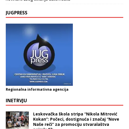
JUGPRESS
Regionalna informativna agencija
INETRVJU
Leskovačka škola stripa “Nikola Mitrović
Kokan”: Počeci, dostignuća i značaj “Nove
Naše reči” za promociju stvaralaštva