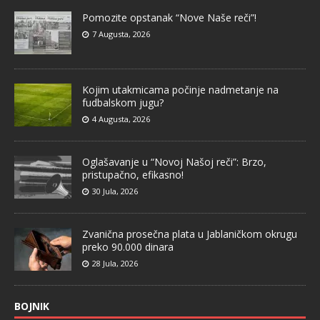
Pomozite opstanak “Nove Naše reči”!
7 Augusta, 2026
Kojim utakmicama počinje nadmetanje na
fudbalskom jugu?
4 Augusta, 2026
Oglašavanje u “Novoj Našoj reči”: Brzo,
pristupačno, efikasno!
30 Jula, 2026
Zvanična prosečna plata u Jablaničkom okrugu
preko 90.000 dinara
28 Jula, 2026
BOJNIK