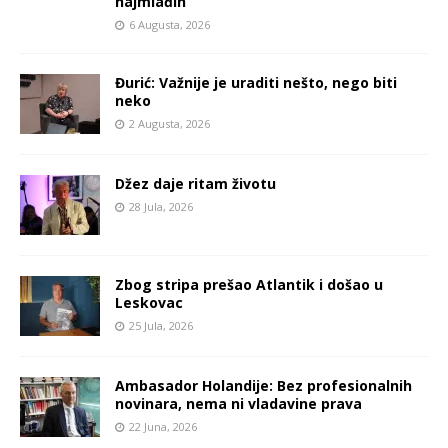
najmlađih
6 Augusta, 2026
Đurić: Važnije je uraditi nešto, nego biti
neko
2 Augusta, 2026
Džez daje ritam životu
28 Jula, 2026
Zbog stripa prešao Atlantik i došao u
Leskovac
25 Jula, 2026
Ambasador Holandije: Bez profesionalnih
novinara, nema ni vladavine prava
22 Juna, 2026