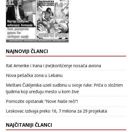
NAJNOVIJI ČLANCI
Rat Amerike i Irana i (ne)korišćenje nosača aviona
Nova pešačka zona u Lebanu
Meštani Čukljenika uzeli sudbinu u svoje ruke: Priča o složnim
ljudima koji uređuju mesto u kom žive
Pomozite opstanak “Nove Naše reči”!
Leskovac izdvaja preko 16, 7 miliona za 29 projekata
NAJČITANIJI ČLANCI