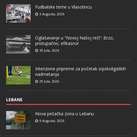
Fudbalske teme u Vlasotincu
3 Augusta, 2026
Oglašavanje u “Novoj Našoj reči”: Brzo,
pristupačno, efikasno!
30 Jula, 2026
Intenzivne pripreme za početak srpskoligaških
nadmetanja
29 Jula, 2026
LEBANE
Nova pešačka zona u Lebanu
9 Augusta, 2026