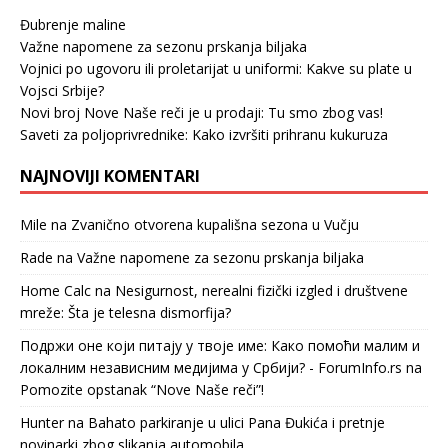
Đubrenje maline
Važne napomene za sezonu prskanja biljaka
Vojnici po ugovoru ili proletarijat u uniformi: Kakve su plate u
Vojsci Srbije?
Novi broj Nove Naše reči je u prodaji: Tu smo zbog vas!
Saveti za poljoprivrednike: Kako izvršiti prihranu kukuruza
NAJNOVIJI KOMENTARI
Mile
na
Zvanično otvorena kupališna sezona u Vučju
Rade
na
Važne napomene za sezonu prskanja biljaka
Home Calc
na
Nesigurnost, nerealni fizički izgled i društvene
mreže: Šta je telesna dismorfija?
Подржи оне који питају у твоје име: Како помоћи малим и
локалним независним медијима у Србији? - ForumInfo.rs
na
Pomozite opstanak “Nove Naše reči”!
Hunter
na
Bahato parkiranje u ulici Pana Đukića i pretnje
novinarki zbog slikanja automobila