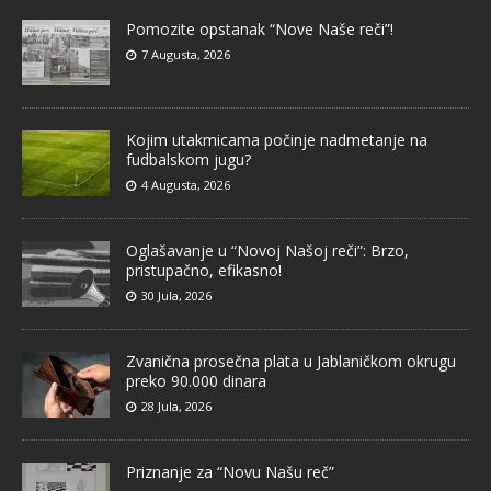
Pomozite opstanak “Nove Naše reči”!
7 Augusta, 2026
Kojim utakmicama počinje nadmetanje na
fudbalskom jugu?
4 Augusta, 2026
Oglašavanje u “Novoj Našoj reči”: Brzo,
pristupačno, efikasno!
30 Jula, 2026
Zvanična prosečna plata u Jablaničkom okrugu
preko 90.000 dinara
28 Jula, 2026
Priznanje za “Novu Našu reč”