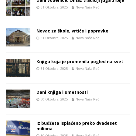
Dani vodenice: Omaž tradiciji juga Srbije
31 Oktobra, 2025
Nova Naša Reč
Novac za škole, vrtiće i popravke
31 Oktobra, 2025
Nova Naša Reč
Knjiga koja je promenila pogled na svet
31 Oktobra, 2025
Nova Naša Reč
Dani knjiga i umetnosti
30 Oktobra, 2025
Nova Naša Reč
Iz budžeta isplaćeno preko dvadeset
miliona
30 Oktobra, 2025
Nova Naša Reč