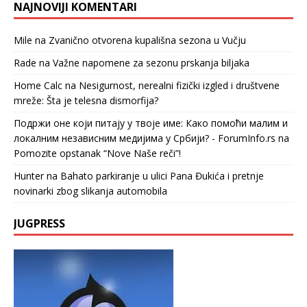
NAJNOVIJI KOMENTARI
Mile
na
Zvanično otvorena kupališna sezona u Vučju
Rade
na
Važne napomene za sezonu prskanja biljaka
Home Calc
na
Nesigurnost, nerealni fizički izgled i društvene
mreže: Šta je telesna dismorfija?
Подржи оне који питају у твоје име: Како помоћи малим и
локалним независним медијима у Србији? - ForumInfo.rs
na
Pomozite opstanak “Nove Naše reči”!
Hunter
na
Bahato parkiranje u ulici Pana Đukića i pretnje
novinarki zbog slikanja automobila
JUGPRESS