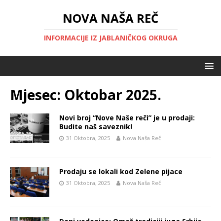
NOVA NAŠA REČ
INFORMACIJE IZ JABLANIČKOG OKRUGA
Mjesec:
Oktobar 2025.
Novi broj “Nove Naše reči” je u prodaji:
Budite naš saveznik!
31 Oktobra, 2025
Nova Naša Reč
Prodaju se lokali kod Zelene pijace
31 Oktobra, 2025
Nova Naša Reč