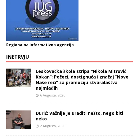
Regionalna informativna agencija
INETRVJU
Leskovačka škola stripa “Nikola Mitrović
Kokan”: Počeci, dostignuća i značaj “Nove
Naše reči” za promociju stvaralaštva
najmlađih
6 Augusta, 2026
Đurić: Važnije je uraditi nešto, nego biti
neko
2 Augusta, 2026