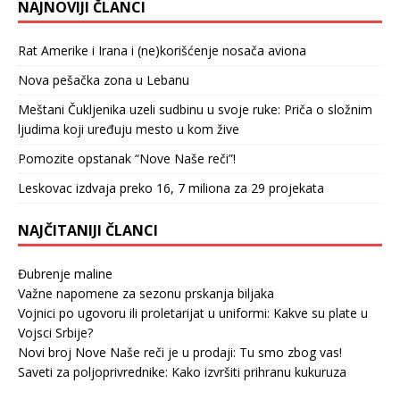
NAJNOVIJI ČLANCI
Rat Amerike i Irana i (ne)korišćenje nosača aviona
Nova pešačka zona u Lebanu
Meštani Čukljenika uzeli sudbinu u svoje ruke: Priča o složnim
ljudima koji uređuju mesto u kom žive
Pomozite opstanak “Nove Naše reči”!
Leskovac izdvaja preko 16, 7 miliona za 29 projekata
NAJČITANIJI ČLANCI
Đubrenje maline
Važne napomene za sezonu prskanja biljaka
Vojnici po ugovoru ili proletarijat u uniformi: Kakve su plate u
Vojsci Srbije?
Novi broj Nove Naše reči je u prodaji: Tu smo zbog vas!
Saveti za poljoprivrednike: Kako izvršiti prihranu kukuruza