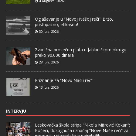
4 Augusta, 2026
Oglašavanje u “Novoj Našoj reči”: Brzo,
pristupačno, efikasno!
30 Jula, 2026
Zvanična prosečna plata u Jablaničkom okrugu
preko 90.000 dinara
28 Jula, 2026
Priznanje za “Novu Našu reč”
13 Jula, 2026
INTERVJU
Leskovačka škola stripa “Nikola Mitrović Kokan”:
Počeci, dostignuća i značaj “Nove Naše reči” za
promociju stvaralaštva najmlađih