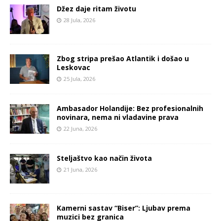
Džez daje ritam životu
28 Jula, 2026
Zbog stripa prešao Atlantik i došao u
Leskovac
25 Jula, 2026
Ambasador Holandije: Bez profesionalnih
novinara, nema ni vladavine prava
22 Juna, 2026
Steljaštvo kao način života
21 Juna, 2026
Kamerni sastav “Biser”: Ljubav prema
muzici bez granica