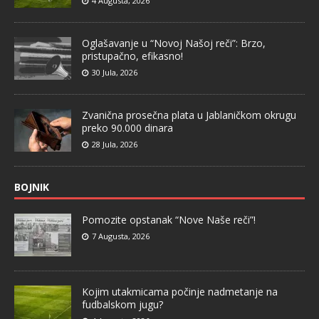
4 Augusta, 2026
Oglašavanje u “Novoj Našoj reči”: Brzo,
pristupačno, efikasno!
30 Jula, 2026
Zvanična prosečna plata u Jablaničkom okrugu
preko 90.000 dinara
28 Jula, 2026
BOJNIK
Pomozite opstanak “Nove Naše reči”!
7 Augusta, 2026
Kojim utakmicama počinje nadmetanje na
fudbalskom jugu?