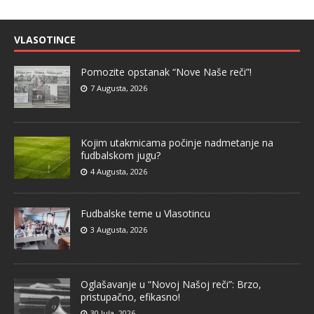
VLASOTINCE
Pomozite opstanak “Nove Naše reči”!
7 Augusta, 2026
Kojim utakmicama počinje nadmetanje na
fudbalskom jugu?
4 Augusta, 2026
Fudbalske teme u Vlasotincu
3 Augusta, 2026
Oglašavanje u “Novoj Našoj reči”: Brzo,
pristupačno, efikasno!
30 Jula, 2026