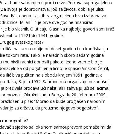
da Petar bude sahranjen u porti crkve. Petrova supruga Jelena
 svoja je dobročinstva, još za života, dobila je ulicu
ve IV stepena. Iz istih razloga Jelena biva izabrana za
užnice. Milan Ilić je prve dve godine finansirao
 je bio vlasnik. O uticaju Glasnika najbolje govori sam tiraž
avljenih od 1921 do 1941. godine.
 Drugog svetskog rata?
du Ilića na kaznu robije od deset godina i na konfiskaciju
adile tokom rata. Tako je narednih skoro sedam godina
 mu bivši radnici donosili pakete. Jedno vreme bio je
donačelnika od pogubljenja lično je spasio Vinston Čerčil,
ada Ilić biva pušten na slobodu krajem 1951. godine, ali
g rođaka, 3. jula 1952. Sahranu mu organizuju nekadašnji
a preživela prodavajući nakit, ali i zahvaljujući seljacima,
 je prepoznali. Okružni sud u Beogradu 20. februara 2009.
 u obrazloženju piše: “Morao da bude proglašen narodnim
ravdanje za državu, da preuzme njegovo bogatstvo“.
ja monografije?
ao izdavač zajedno sa lokalnom samoupravom pomaže mi da
g Marković, Ivan Becić i Srđan Cvetković od početka su