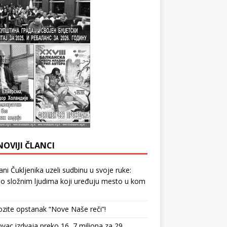
NOVIJI ČLANCI
ni Čukljenika uzeli sudbinu u svoje ruke:
 o složnim ljudima koji uređuju mesto u kom
ite opstanak “Nove Naše reči”!
vac izdvaja preko 16, 7 miliona za 29