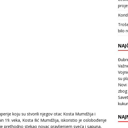
proje
Korid
Troše
bilo 
NAJČ
Đubr
Važne
Vojni
su pl
Novi 
zbog 
Savet
kuku
mperije koju su stvorili njegov otac Kosta Mumdžija i
NAJ
nin 19. veka, Kosta Ilić Mumdžija, iskoristio je oslobođenje
je prethodno stekao novac pravljenjem sveća i sapuna,