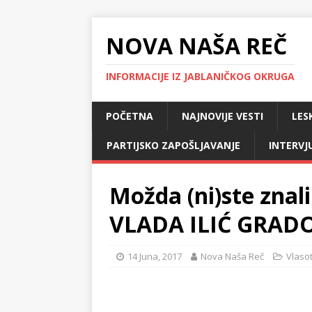
NOVA NAŠA REČ
INFORMACIJE IZ JABLANIČKOG OKRUGA
POČETNA
NAJNOVIJE VESTI
LES
PARTIJSKO ZAPOŠLJAVANJE
INTERVJ
Možda (ni)ste zna
VLADA ILIĆ GRA
14 Juna, 2017
Nova Naša Reč
Vlaso