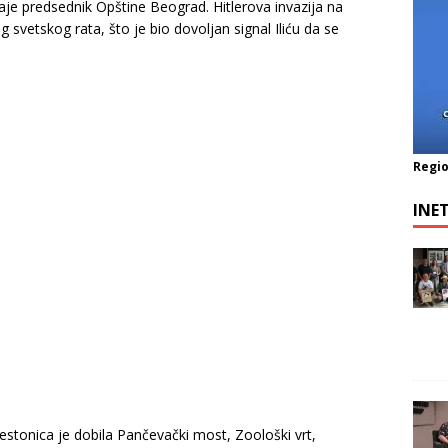
je predsednik Opštine Beograd. Hitlerova invazija na
svetskog rata, što je bio dovoljan signal Iliću da se
Regio
INE
stonica je dobila Pančevački most, Zoološki vrt,