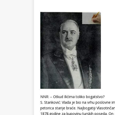
NNR: – Otkud Ilićima toliko bogatstvo?
S. Stanković: Vlada je bio na vrhu poslovne i
petorica starije braće. Najbogatiji Vlasotinča
1878.godine za kupovinu turskih poseda. On 