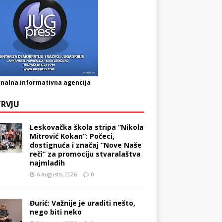
nalna informativna agencija
TRVJU
Leskovačka škola stripa “Nikola
Mitrović Kokan”: Počeci,
dostignuća i značaj “Nove Naše
reči” za promociju stvaralaštva
najmlađih
6 Augusta, 2026
0
Đurić: Važnije je uraditi nešto,
nego biti neko