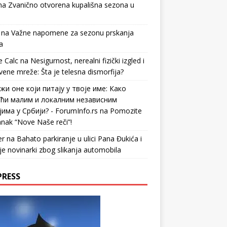
na
Zvanično otvorena kupališna sezona u
na
Važne napomene za sezonu prskanja
a
 Calc
na
Nesigurnost, nerealni fizički izgled i
vene mreže: Šta je telesna dismorfija?
жи оне који питају у твоје име: Како
ћи малим и локалним независним
има у Србији? - ForumInfo.rs
na
Pomozite
nak “Nove Naše reči”!
er
na
Bahato parkiranje u ulici Pana Đukića i
je novinarki zbog slikanja automobila
PRESS