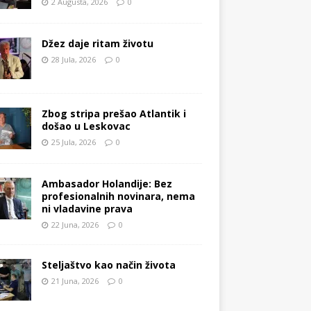
2 Augusta, 2026
0
Džez daje ritam životu
28 Jula, 2026
0
Zbog stripa prešao Atlantik i
došao u Leskovac
25 Jula, 2026
0
Ambasador Holandije: Bez
profesionalnih novinara, nema
ni vladavine prava
22 Juna, 2026
0
Steljaštvo kao način života
21 Juna, 2026
0