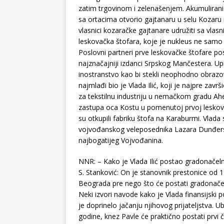
zatim trgovinom i zelenašenjem. Akumulirani k
sa ortacima otvorio gajtanaru u selu Kozaru n
vlasnici kozaračke gajtanare udružiti sa vlasn
leskovačka štofara, koje je nukleus ne samo t
Poslovni partneri prve leskovačke štofare po
najznačajniji izdanci Srpskog Mančestera. Up
inostranstvo kao bi stekli neophodno obrazov
najmlađi bio je Vlada Ilić, koji je najpre za
za tekstilnu industriju u nemačkom gradu Ah
zastupa oca Kostu u pomenutoj prvoj leskova
su otkupili fabriku štofa na Karaburmi. Vla
vojvođanskog veleposednika Lazara Dunđersk
najbogatijeg Vojvođanina.
NNR: – Kako je Vlada Ilić postao gradonačeln
S. Stanković: On je stanovnik prestonice od 1
Beograda pre nego što će postati gradonačel
Neki izvori navode kako je Vlada finansijski 
je doprinelo jačanju njihovog prijateljstva.
godine, knez Pavle će praktično postati prvi