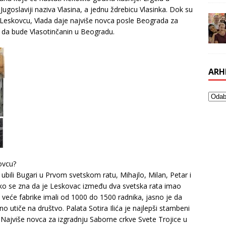
Jugoslaviji naziva Vlasina, a jednu ždrebicu Vlasinka. Dok su
Leskovcu, Vlada daje najviše novca posle Beograda za
io da bude Vlasotinčanin u Beogradu.
ARH
ovcu?
bili Bugari u Prvom svetskom ratu, Mihajlo, Milan, Petar i
 Ako se zna da je Leskovac između dva svetska rata imao
ri veće fabrike imali od 1000 do 1500 radnika, jasno je da
o utiče na društvo. Palata Sotira Ilića je najlepši stambeni
 Najviše novca za izgradnju Saborne crkve Svete Trojice u