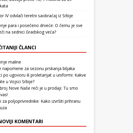
kata
or IV odvlači teretni saobraćaj iz Srbije
nje para i posečeno drveće: O čemu je sve
reči na sednici Gradskog veća?
ITANIJI ČLANCI
enje maline
 napomene za sezonu prskanja biljaka
ci po ugovoru ili proletarijat u uniformi: Kakve
ate u Vojsci Srbije?
broj Nove Naše reči je u prodaji: Tu smo
vas!
i za poljoprivrednike: Kako izvršiti prihranu
ruza
NOVIJI KOMENTARI