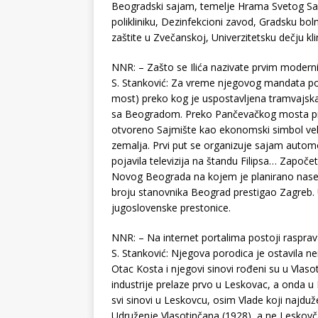
Beogradski sajam, temelje Hrama Svetog Sa
polikliniku, Dezinfekcioni zavod, Gradsku boln
zaštite u Zvečanskoj, Univerzitetsku dečju kl
NNR: – Zašto se Ilića nazivate prvim mode
S. Stanković: Za vreme njegovog mandata po
most) preko kog je uspostavljena tramvajsk
sa Beogradom. Preko Pančevačkog mosta pre
otvoreno Sajmište kao ekonomski simbol veleg
zemalja. Prvi put se organizuje sajam automo
pojavila televizija na štandu Filipsa… Započ
Novog Beograda na kojem je planirano naselje 
broju stanovnika Beograd prestigao Zagreb.
jugoslovenske prestonice.
NNR: – Na internet portalima postoji rasprava 
S. Stanković: Njegova porodica je ostavila ne
Otac Kosta i njegovi sinovi rođeni su u Vlaso
industrije prelaze prvo u Leskovac, a onda u
svi sinovi u Leskovcu, osim Vlade koji najdu
Udruženje Vlasotinčana (1928), a ne Leskovča