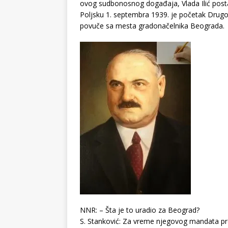
ovog sudbonosnog događaja, Vlada Ilić posta
Poljsku 1. septembra 1939. je početak Drugog 
povuče sa mesta gradonačelnika Beograda.
NNR: – Šta je to uradio za Beograd?
S. Stanković: Za vreme njegovog mandata pre