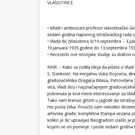
VLASOTINCE
• Mladi i ambiciozni profesor vlasotinačke Gim
sedam godina napornog istraživačkog rada ob
• Vlada Ilić (Vlasotince 6/19.septembra – 3.j
10.januara 1935.godine do 13.septembra 193
• Recezenti ove istorijske studije su doktori 
NNR: – Kako se rodila ideja da pišete o Vladi 
S. Stanković: Na inicijativu Vuka Bojovića, d
gradonačelnika Dragana Đilasa, Petrovdana 
vrta, Vladi Iliću i najznačajnijem gradonač
pokrenula je kod mene interesovanje za Vlad
Tako sam krenuo grlom u jagode da istražuje
me posla čeka. Proučio sam nekoliko desetina h
arhivske građe, kompletna štampa vezana za 
koliko je Ilić upravljao Beogradom izašlo je 
kojem se on pominje. I posle sedam godina