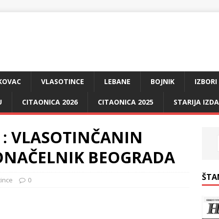
KOVAC
VLASOTINCE
LEBANE
BOJNIK
IZBORI
U
CITAONICA 2026
CITAONICA 2025
STARIJA IZD
li : VLASOTINČANIN
DONAČELNIK BEOGRADA
ŠTA
tince
0