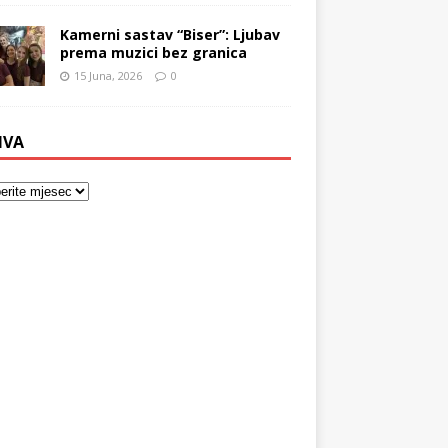
Kamerni sastav “Biser”: Ljubav
prema muzici bez granica
15 Juna, 2026
0
IVA