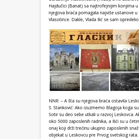
Hajdučici (Banat) sa najtrofejnijim konjima u 
njegova braća pomagala najviše ustanove u 
Vlasotince. Dakle, Vlada Ilić se sam opredel
NNR: – A šta su njegova braća ostavila Lesk
S. Stanković: Ako izuzmemo Blagoja koga su u
Sotir su deo sebe utkali u razvoj Leskovca.
oko 5000 zaposlenih radnika, a Ilići su u četi
onaj koji drži trećinu ukupno zaposlenih snažn
objekat u Leskovcu pre Prvog svetskog rata.