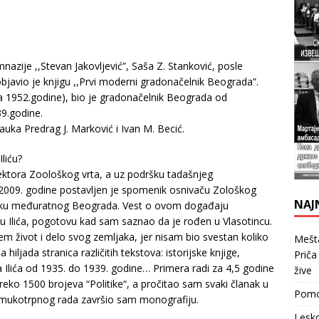
nazije ,,Stevan Jakovljević”, Saša Z. Stanković, posle
javio je knjigu ,,Prvi moderni gradonačelnik Beograda”.
ula 1952.godine), bio je gradonačelnik Beograda od
9.godine.
nauka Predrag J. Marković i Ivan M. Becić.
Iliću?
irektora Zoološkog vrta, a uz podršku tadašnjeg
2009. godine postavljen je spomenik osnivaču Zološkog
NAJ
elniku međuratnog Beograda. Vest o ovom događaju
u Ilića, pogotovu kad sam saznao da je rođen u Vlasotincu.
m život i delo svog zemljaka, jer nisam bio svestan koliko
Mešta
iljada stranica različitih tekstova: istorijske knjige,
Priča
Ilića od 1935. do 1939. godine… Primera radi za 4,5 godine
žive
preko 1500 brojeva “Politike“, a pročitao sam svaki članak u
Pomoz
 mukotrpnog rada završio sam monografiju.
Lesko