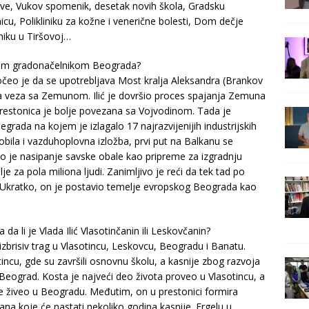
ve, Vukov spomenik, desetak novih škola, Gradsku
icu, Polikliniku za kožne i venerične bolesti, Dom dečje
iniku u Tiršovoj…
rnim gradonačelnikom Beograda?
čeo je da se upotrebljava Most kralja Aleksandra (Brankov
a veza sa Zemunom. Ilić je dovršio proces spajanja Zemuna
stonica je bolje povezana sa Vojvodinom. Tada je
rada na kojem je izlagalo 17 najrazvijenijih industrijskih
bila i vazduhoplovna izložba, prvi put na Balkanu se
eto je nasipanje savske obale kao pripreme za izgradnju
za pola miliona ljudi. Zanimljivo je reći da tek tad po
 Ukratko, on je postavio temelje evropskog Beograda kao
da li je Vlada Ilić Vlasotinčanin ili Leskovčanin?
izbrisiv trag u Vlasotincu, Leskovcu, Beogradu i Banatu.
tincu, gde su završili osnovnu školu, a kasnije zbog razvoja
 Beograd. Kosta je najveći deo života proveo u Vlasotincu, a
že živeo u Beogradu. Međutim, on u prestonici formira
na koje će nastati nekoliko godina kasnije. Ergelu u