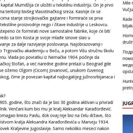
Mile
apital Mumdžija će uložiti u tekstilnu industriju. On je prvo
Vučju
a teritoriji bivšeg Vlasotinačkog sreza. Kasnije će se
icima starije strojkovačke gajtanre i formiraće se prva
Rade
ekstilne proizvodnje nego i čitave industrije u Leskovcu.
biljak
stepeno će formirati nove samostalne fabrike, koje će biti
Home
redo sa tim Kosta je svoje mlađe sinove slao u
društ
anje za dalje razvijanje poslovanja. Najobrazovaniji i
vršio Trgovačku akademiju u Beču, a potom Višu stručnu školu
Подр
enu. Vlada po povratku iz Nemačke 1904. počinje da
помо
čkoj štofari, a već naredne godine prelazi u Beograd gde
медиј
da se oženio Olgom (Cicom) Jovanović, unukom čuvenog
opsta
og, čime je povezan kapital najbogatijeg južnosrbijanaca i
Hunt
pretn
ik?
905. godine, što znači da je bio 30 godina aktivan u privradi
JUG
nik. Venčani kum bio mu je kralj Aleksandar Karađorđević.
pomagao knezu Pavlu, dok ovaj nije bio na čelu države, što
 Ubistvom kralja Aleksandra Karađorđevića u Marseju 1934.
 čovek Kraljevine Jugoslavije. Samo nekoliko meseci nakon