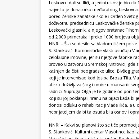
Leskovcu dali su Ilići, a jedini uslov je bio 
najveća je donatorka međuratnog Leskovca. Za
pored Ženske zanatske škole i Orden Svetog Sa
doživotnu predsednicu Leskovačke ženske podr
Leskovački glasnik, a njegov bratanac Tihomir
od 2.000 primeraka i preko 1000 brojeva obj
NNR: – Šta se desilo sa Vladom Ilićem posle
S. Stanković: Komunističke vlasti osuđuju Vla
celokupne imovine, jer su njegove fabrike r
proveo u zatvoru u Sremskoj Mitrovici, gde su
kažnjen da čisti beogradske ulice. Bivšeg gra
koji je intervenisao kod Josipa Broza Tita. Vl
ubrzo doživljava šlog i umire u mansardi svo
radnici. Supruga Olga je te godine od poniženj
koji su joj poklanjali hranu na pijaci kada bi
donosi odluku o rehabilitaciji Vlade Ilića, a
neprijateljem da bi ta osuda bila osnov i op
NNR: – Kakvi su planovi što se tiče promoci
S. Stanković: Kulturni centar Vlasotince k
što više ljudi čuje za Ilića. Istoričari Predra